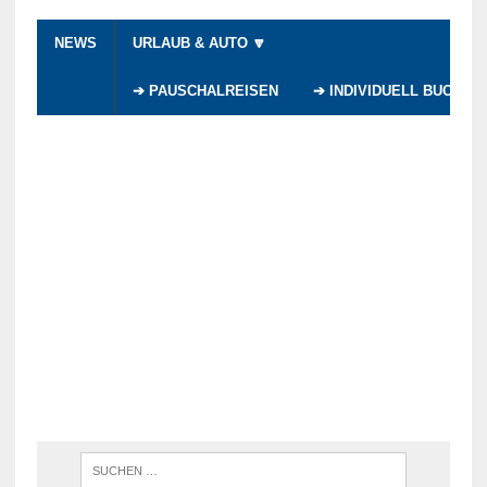
NEWS
URLAUB & AUTO 🔽
➔ PAUSCHALREISEN
➔ INDIVIDUELL BUCHEN
WENN DI