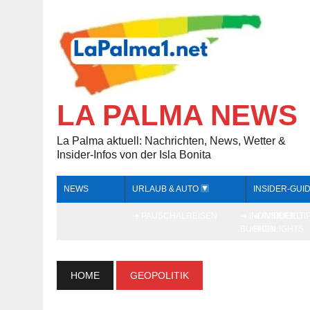
LA PALMA NEWS
La Palma aktuell: Nachrichten, News, Wetter &
Insider-Infos von der Isla Bonita
NEWS
URLAUB & AUTO
INSIDER-GUI
➔ PAUSCHALREISEN
➔ INDIVIDUELL
➔ INSIDER-TI
BUCHEN
HIGHLIGHTS
HOME
GEOPOLITIK