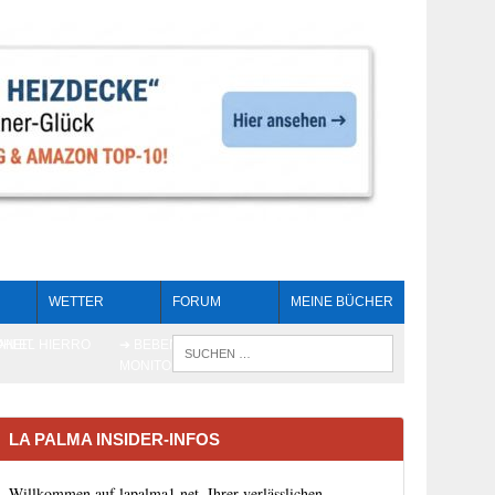
WETTER
FORUM
MEINE BÜCHER
HEIT
AN EL HIERRO
➔ BEBEN LIVE-
WENN DIE 
MONITORING
LA PALMA INSIDER-INFOS
Willkommen auf lapalma1.net, Ihrer verlässlichen