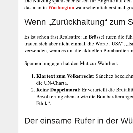
Die Nutzung spanischer Basen für Angriffe auf den
Washington
das man in
wahrscheinlich erst mal go
Wenn „Zurückhaltung“ zum S
Es ist schon fast Realsatire: In Brüssel rufen die 
trauen sich aber nicht einmal, die Worte „USA“, „I
verwenden, wenn es um die aktuellen Bombardierun
Spanien hingegen hat den Mut zur Wahrheit:
Klartext zum Völkerrecht:
Sánchez bezeichne
die UN-Charta.
Keine Doppelmoral:
Er verurteilt die Brutal
Bevölkerung ebenso wie die Bombardierungen
Ethik“.
Der einsame Rufer in der Wü