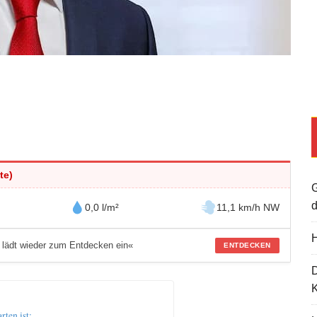
te)
G
d
0,0 l/m²
11,1 km/h NW
H
 lädt wieder zum Entdecken ein«
ENTDECKEN
K
ten ist: