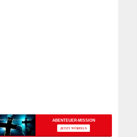
ABENTEUER-MISSION
JETZT WÜRFELN