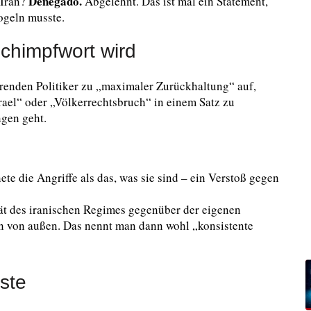
Denegado.
 Iran?
Abgelehnt. Das ist mal ein Statement,
ogeln musste.
chimpfwort wird
führenden Politiker zu „maximaler Zurückhaltung“ auf,
srael“ oder „Völkerrechtsbruch“ in einem Satz zu
gen geht.
te die Angriffe als das, was sie sind – ein Verstoß gegen
ität des iranischen Regimes gegenüber der eigenen
 von außen. Das nennt man dann wohl „konsistente
ste