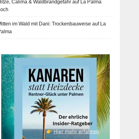
itze, Calima & Waldbrandgefahr auf La Palma
hoch
itten im Wald mit Dani: Trockenbauweise auf La
Palma