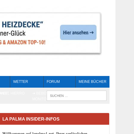
WETTER
FORUM
MEINE BÜCHER
HEIT
AN EL HIERRO
➔ BEBEN LIVE-
WENN DIE 
MONITORING
LA PALMA INSIDER-INFOS
Willkommen auf lapalma1.net, Ihrer verlässlichen