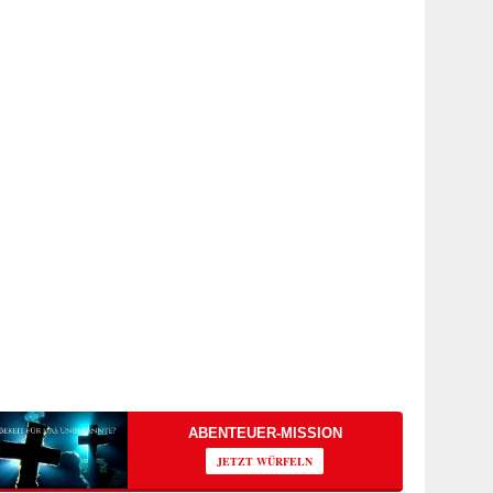
ABENTEUER-MISSION
JETZT WÜRFELN