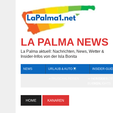
LA PALMA NEWS
La Palma aktuell: Nachrichten, News, Wetter &
Insider-Infos von der Isla Bonita
NEWS
URLAUB & AUTO
INSIDER-GUI
➔ PAUSCHALREISEN
➔ INDIVIDUELL
➔ INSIDER-TI
BUCHEN
HIGHLIGHTS
HOME
KANAREN