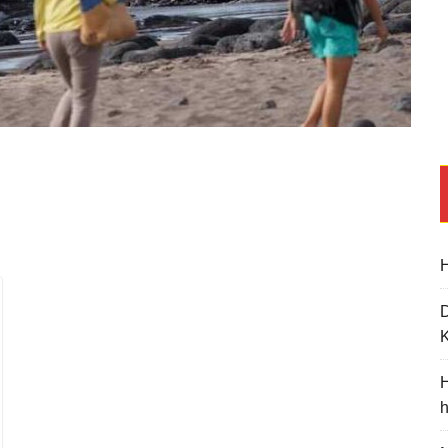
H
K
H