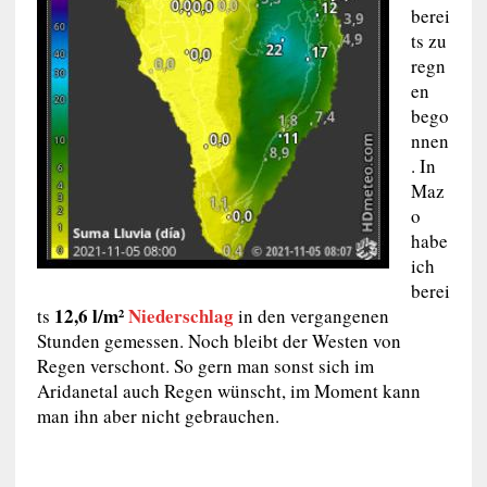
berei
ts zu
regn
en
bego
nnen
. In
Maz
o
habe
ich
berei
12,6 l/m²
Niederschlag
ts
in den vergangenen
Stunden gemessen. Noch bleibt der Westen von
Regen verschont. So gern man sonst sich im
Aridanetal auch Regen wünscht, im Moment kann
man ihn aber nicht gebrauchen.