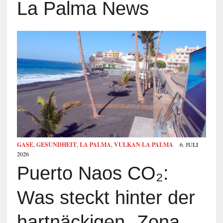
La Palma News
GASE
,
GESUNDHEIT
,
LA PALMA
,
VULKAN LA PALMA
6. JULI
2026
Puerto Naos CO₂:
Was steckt hinter der
hartnäckigen „Zona