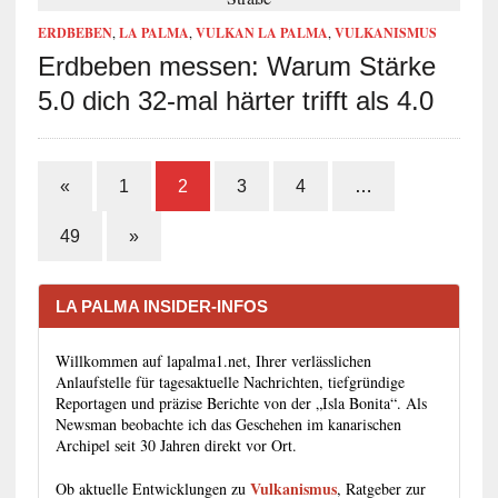
ERDBEBEN
,
LA PALMA
,
VULKAN LA PALMA
,
VULKANISMUS
Erdbeben messen: Warum Stärke
5.0 dich 32-mal härter trifft als 4.0
«
1
2
3
4
…
49
»
LA PALMA INSIDER-INFOS
Willkommen auf lapalma1.net, Ihrer verlässlichen
Anlaufstelle für tagesaktuelle Nachrichten, tiefgründige
Reportagen und präzise Berichte von der „Isla Bonita“. Als
Newsman beobachte ich das Geschehen im kanarischen
Archipel seit 30 Jahren direkt vor Ort.
Vulkanismus
Ob aktuelle Entwicklungen zu
, Ratgeber zur