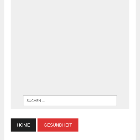
WENN DI
HOME
GESUNDHEIT