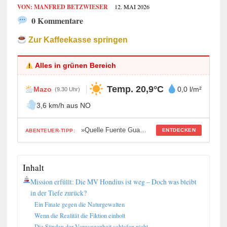
VON:
MANFRED BETZWIESER
12. MAI 2026
0 Kommentare
Zur Kaffeekasse springen
Alles in grünen Bereich
Temp. 20,9°C
Mazo
0,0 l/m²
(9.30 Uhr)
3,6 km/h aus NO
»Quelle Fuente Guayrin im 3. Anlauf«
ENTDECKEN
ABENTEUER-TIPP:
Inhalt
Mission erfüllt: Die MV Hondius ist weg – Doch was bleibt
in der Tiefe zurück?
Ein Finale gegen die Naturgewalten
Wenn die Realität die Fiktion einholt
Die Sünden der Vergangenheit schlafen nicht