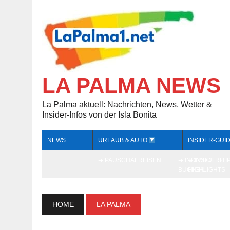
LA PALMA NEWS
La Palma aktuell: Nachrichten, News, Wetter &
Insider-Infos von der Isla Bonita
NEWS
URLAUB & AUTO
INSIDER-GUI
➔ PAUSCHALREISEN
➔ INDIVIDUELL
➔ INSIDER-TI
BUCHEN
HIGHLIGHTS
HOME
LA PALMA