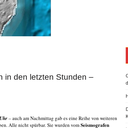
 in den letzten Stunden –
G
d
H
K
 Uhr
– auch am Nachmittag gab es eine Reihe von weiteren
Seismografen
ben.
Alle nicht
spürbar. Sie wurden vom