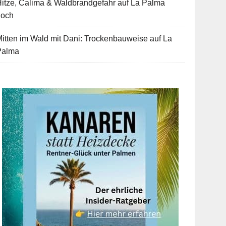
itze, Calima & Waldbrandgefahr auf La Palma
hoch
itten im Wald mit Dani: Trockenbauweise auf La
Palma