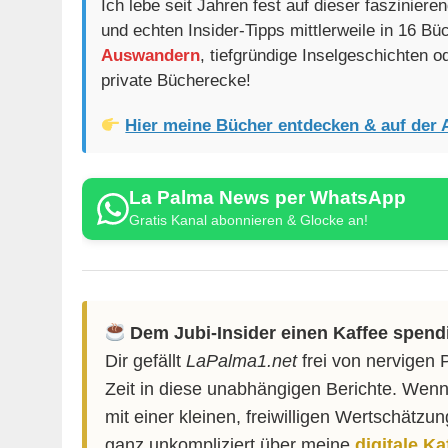
Ich lebe seit Jahren fest auf dieser faszinier
und echten Insider-Tipps mittlerweile in 16 B
Auswandern
, tiefgründige Inselgeschichten 
private Bücherecke!
Hier meine Bücher entdecken & auf der 
La Palma News per WhatsApp
Gratis Kanal abonnieren & Glocke an!
Dem Jubi-Insider einen Kaffee spend
Dir gefällt
LaPalma1.net
frei von nervigen 
Zeit in diese unabhängigen Berichte. Wenn
mit einer kleinen, freiwilligen Wertschätzu
ganz unkompliziert über meine
digitale K