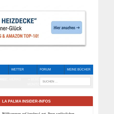
WETTER
FORUM
MEINE BÜCHER
HEIT
AN EL HIERRO
➔ BEBEN LIVE-
WENN DIE 
MONITORING
LA PALMA INSIDER-INFOS
Willkommen auf lapalma1.net, Ihrer verlässlichen