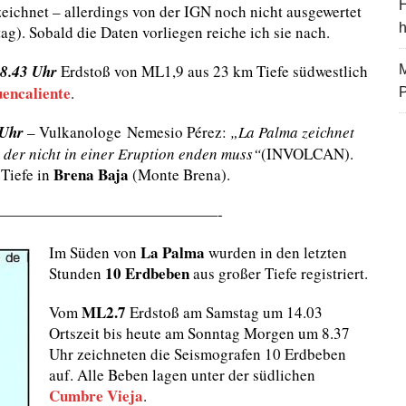
H
eichnet – allerdings von der IGN noch nicht ausgewertet
ag). Sobald die Daten vorliegen reiche ich sie nach.
8.43 Uhr
Erdstoß von ML1,9 aus 23 km Tiefe südwestlich
M
encaliente
.
 Uhr
– Vulkanologe Nemesio Pérez:
„La Palma zeichnet
 der nicht in einer Eruption enden muss“
(INVOLCAN).
Brena Baja
Tiefe in
(Monte Brena).
——————————————-
La Palma
Im Süden von
wurden in den letzten
10 Erdbeben
Stunden
aus großer Tiefe registriert.
ML2.7
Vom
Erdstoß am Samstag um 14.03
Ortszeit bis heute am Sonntag Morgen um 8.37
Uhr zeichneten die Seismografen 10 Erdbeben
auf. Alle Beben lagen unter der südlichen
Cumbre Vieja
.