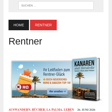
WENN DI
HOME
RENTNER
Rentner
AUSWANDERN
,
BÜCHER
,
LA PALMA
,
LEBEN
26. JUNI 2026