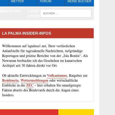
WETTER
FORUM
MEINE BÜCHER
HEIT
AN EL HIERRO
➔ BEBEN LIVE-
WENN DIE 
MONITORING
LA PALMA INSIDER-INFOS
Willkommen auf lapalma1.net, Ihrer verlässlichen
Anlaufstelle für tagesaktuelle Nachrichten, tiefgründige
Reportagen und präzise Berichte von der „Isla Bonita“. Als
Newsman beobachte ich das Geschehen im kanarischen
Archipel seit 30 Jahren direkt vor Ort.
Vulkanismus
Ob aktuelle Entwicklungen zu
, Ratgeber zur
Residencia
Wettermeldungen
,
oder wirtschaftliche
ZEC
Einblicke in die
– hier erhalten Sie unaufgeregte
Fakten abseits des Boulevards durch die Augen eines
Insiders.