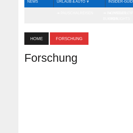
NEWS
URLAUB & AUTO 🔽
INSIDER-GUID
➔ PAUSCHALREISEN
➔ INDIVIDUELL
➔ INSIDER-TI
BUCHEN
HIGHLIGHTS
HOME
FORSCHUNG
Forschung