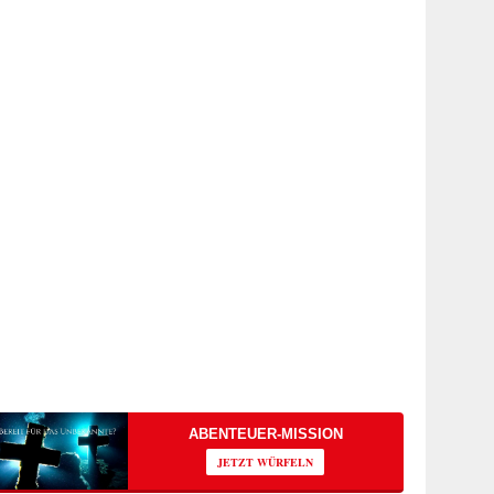
ABENTEUER-MISSION
JETZT WÜRFELN