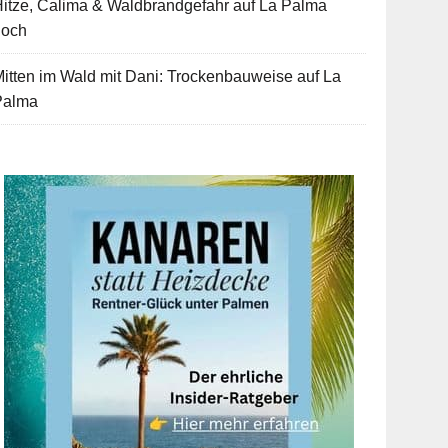
itze, Calima & Waldbrandgefahr auf La Palma
hoch
itten im Wald mit Dani: Trockenbauweise auf La
Palma