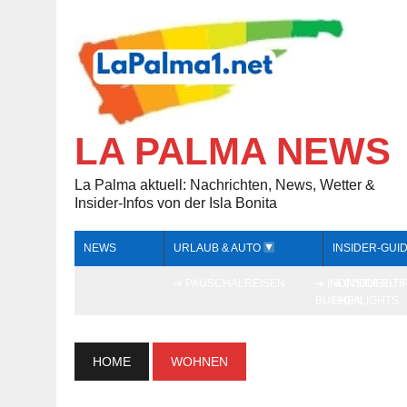
LA PALMA NEWS
La Palma aktuell: Nachrichten, News, Wetter &
Insider-Infos von der Isla Bonita
NEWS
URLAUB & AUTO
INSIDER-GUI
➔ PAUSCHALREISEN
➔ INDIVIDUELL
➔ INSIDER-TI
BUCHEN
HIGHLIGHTS
HOME
WOHNEN