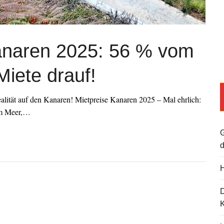
Kanaren 2025: 56 % vom
Miete drauf!
ealität auf den Kanaren! Mietpreise Kanaren 2025 – Mal ehrlich:
em Meer,…
G
d
H
K