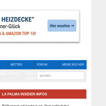
WETTER
FORUM
MEINE BÜCHER
HEIT
AN EL HIERRO
➔ BEBEN LIVE-
WENN DIE 
MONITORING
LA PALMA INSIDER-INFOS
Willkommen auf lapalma1.net, Ihrer verlässlichen