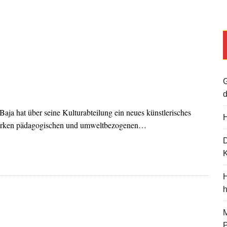
G
d
aja hat über seine Kulturabteilung ein neues künstlerisches
H
 starken pädagogischen und umweltbezogenen…
K
H
M