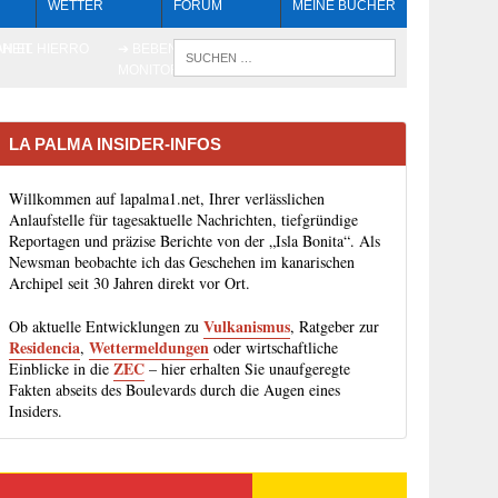
WETTER
FORUM
MEINE BÜCHER
HEIT
AN EL HIERRO
➔ BEBEN LIVE-
WENN DIE 
MONITORING
LA PALMA INSIDER-INFOS
Willkommen auf lapalma1.net, Ihrer verlässlichen
Anlaufstelle für tagesaktuelle Nachrichten, tiefgründige
Reportagen und präzise Berichte von der „Isla Bonita“. Als
Newsman beobachte ich das Geschehen im kanarischen
Archipel seit 30 Jahren direkt vor Ort.
Vulkanismus
Ob aktuelle Entwicklungen zu
, Ratgeber zur
Residencia
Wettermeldungen
,
oder wirtschaftliche
ZEC
Einblicke in die
– hier erhalten Sie unaufgeregte
Fakten abseits des Boulevards durch die Augen eines
Insiders.