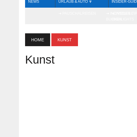
NEWS
URLAUB & AUTO 🔽
INSIDER-GUID
➔ PAUSCHALREISEN
➔ INDIVIDUELL
➔ INSIDER-TI
BUCHEN
HIGHLIGHTS
HOME
KUNST
Kunst