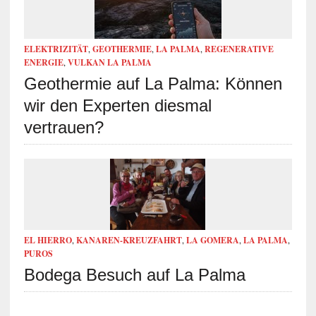
ELEKTRIZITÄT
,
GEOTHERMIE
,
LA PALMA
,
REGENERATIVE
ENERGIE
,
VULKAN LA PALMA
Geothermie auf La Palma: Können
wir den Experten diesmal
vertrauen?
EL HIERRO
,
KANAREN-KREUZFAHRT
,
LA GOMERA
,
LA PALMA
,
PUROS
Bodega Besuch auf La Palma