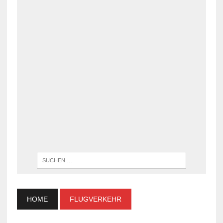
WENN DI
HOME
FLUGVERKEHR