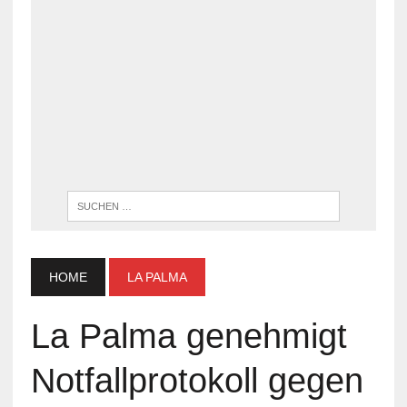
WENN DI
HOME
LA PALMA
La Palma genehmigt
Notfallprotokoll gegen