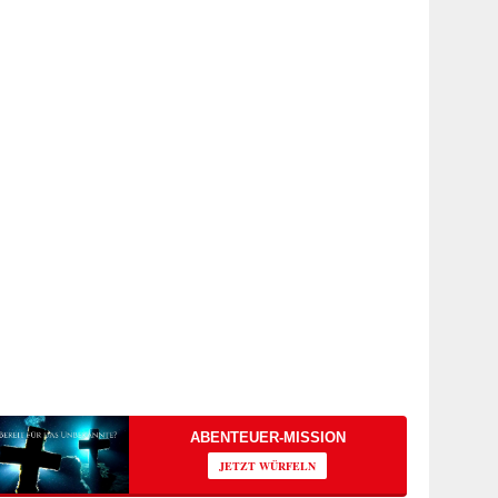
ABENTEUER-MISSION
JETZT WÜRFELN