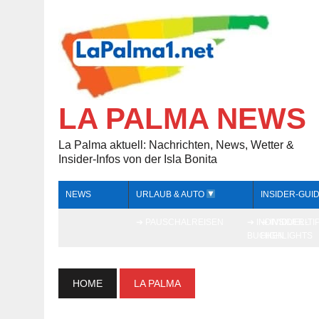
LA PALMA NEWS
La Palma aktuell: Nachrichten, News, Wetter &
Insider-Infos von der Isla Bonita
NEWS
URLAUB & AUTO
INSIDER-GUI
➔ PAUSCHALREISEN
➔ INDIVIDUELL
➔ INSIDER-TI
BUCHEN
HIGHLIGHTS
HOME
LA PALMA