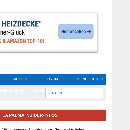
WETTER
FORUM
MEINE BÜCHER
HEIT
AN EL HIERRO
➔ BEBEN LIVE-
WENN DIE 
MONITORING
LA PALMA INSIDER-INFOS
Willkommen auf lapalma1.net, Ihrer verlässlichen