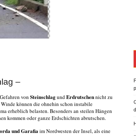
hlag –
P
Steinschlag
Erdrutschen
e Gefahren von
und
nicht zu
G
 Winde können die ohnehin schon instabile
d
ma erheblich belasten. Besonders an steilen Hängen
chen kommen oder ganze Erdschichten abrutschen.
H
orda und Garafia
im Nordwesten der Insel, als eine