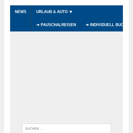
NEWS
URLAUB & AUTO 🔽
➔ PAUSCHALREISEN
➔ INDIVIDUELL BUCHEN
WENN DI