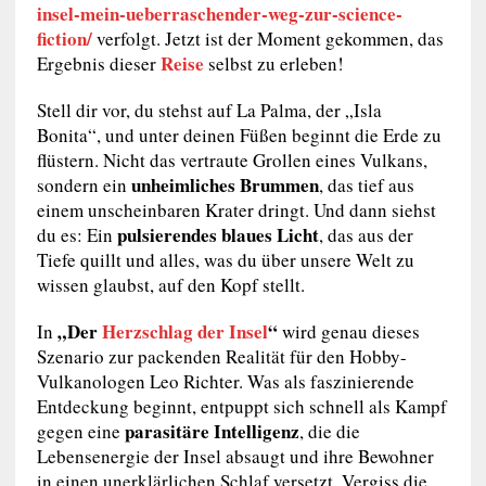
insel-mein-ueberraschender-weg-zur-science-
fiction/
verfolgt. Jetzt ist der Moment gekommen, das
Reise
Ergebnis dieser
selbst zu erleben!
Stell dir vor, du stehst auf La Palma, der „Isla
Bonita“, und unter deinen Füßen beginnt die Erde zu
flüstern. Nicht das vertraute Grollen eines Vulkans,
unheimliches Brummen
sondern ein
, das tief aus
einem unscheinbaren Krater dringt. Und dann siehst
pulsierendes blaues Licht
du es: Ein
, das aus der
Tiefe quillt und alles, was du über unsere Welt zu
wissen glaubst, auf den Kopf stellt.
„Der
Herzschlag der Insel
“
In
wird genau dieses
Szenario zur packenden Realität für den Hobby-
Vulkanologen Leo Richter. Was als faszinierende
Entdeckung beginnt, entpuppt sich schnell als Kampf
parasitäre Intelligenz
gegen eine
, die die
Lebensenergie der Insel absaugt und ihre Bewohner
in einen unerklärlichen Schlaf versetzt. Vergiss die