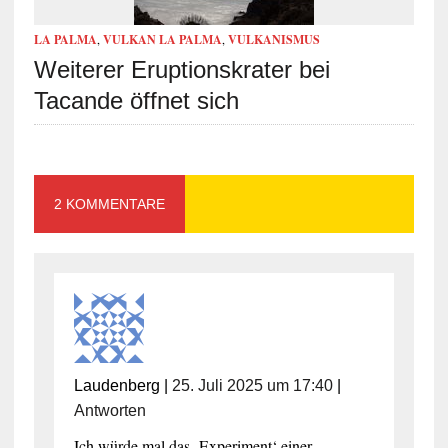
LA PALMA
,
VULKAN LA PALMA
,
VULKANISMUS
Weiterer Eruptionskrater bei
Tacande öffnet sich
2 KOMMENTARE
Laudenberg
|
25. Juli 2025 um 17:40
|
Antworten
Ich würde mal das ‚Experiment‘ einer