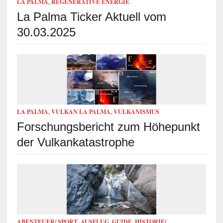
LA PALMA
,
REGENERATIVE ENERGIE
La Palma Ticker Aktuell vom
30.03.2025
LA PALMA
,
VULKAN LA PALMA
,
VULKANISMUS
Forschungsbericht zum Höhepunkt
der Vulkankatastrophe
ABENTEUER/ SPORT
,
AUSFLUG
,
GUIDE
,
HISTORIE/