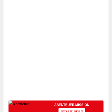
ABENTEUER-MISSION
JETZT WÜRFELN