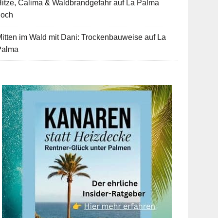
itze, Calima & Waldbrandgefahr auf La Palma
hoch
itten im Wald mit Dani: Trockenbauweise auf La
Palma