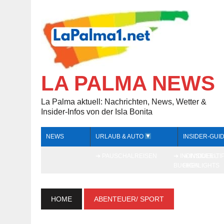
LA PALMA NEWS
La Palma aktuell: Nachrichten, News, Wetter &
Insider-Infos von der Isla Bonita
NEWS
URLAUB & AUTO
INSIDER-GUI
➔ PAUSCHALREISEN
➔ INDIVIDUELL
➔ INSIDER-TI
BUCHEN
HIGHLIGHTS
HOME
ABENTEUER/ SPORT