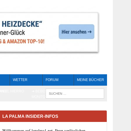
WETTER
FORUM
MEINE BÜCHER
HEIT
AN EL HIERRO
➔ BEBEN LIVE-
WENN DIE 
MONITORING
LA PALMA INSIDER-INFOS
Willkommen auf lapalma1.net, Ihrer verlässlichen