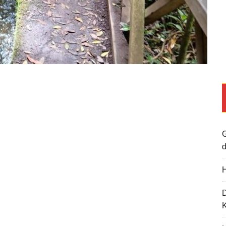
G
d
H
K