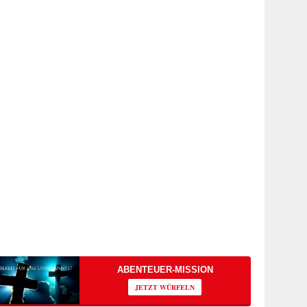
ABENTEUER-MISSION
JETZT WÜRFELN