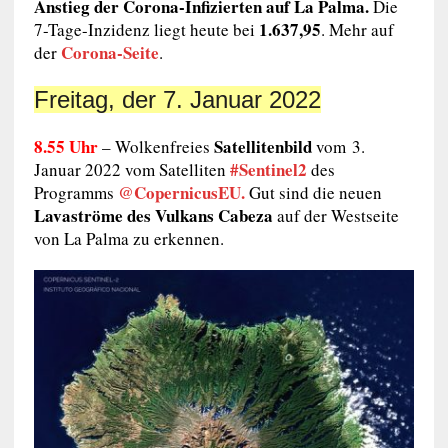
Anstieg der Corona-Infizierten auf La Palma.
Die
1.637,95
7-Tage-Inzidenz liegt heute bei
. Mehr auf
Corona-Seite
der
.
Freitag, der 7. Januar 2022
8.55 Uhr
Satellitenbild
– W
olkenfreies
vom
3.
#Sentinel2
Januar 2022 vom Satelliten
des
@CopernicusEU.
Programms
Gut sind die neuen
Lavaströme des Vulkans Cabeza
auf der Westseite
von La Palma zu erkennen.