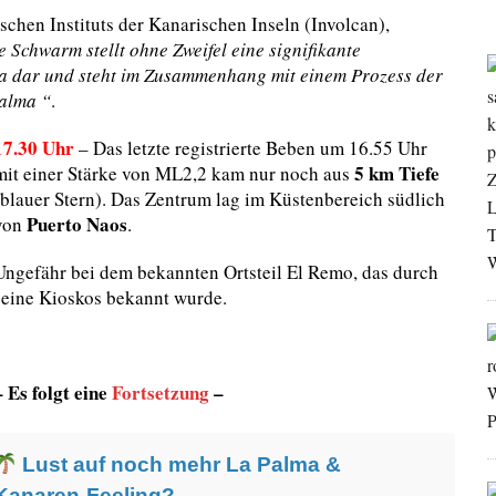
chen Instituts der Kanarischen Inseln (Involcan),
e Schwarm stellt ohne Zweifel eine signifikante
ja dar und steht im Zusammenhang mit einem Prozess der
Palma “
.
17.30 Uhr
– Das letzte registrierte Beben um 16.55 Uhr
5 km Tiefe
mit einer Stärke von ML2,2 kam nur noch aus
(blauer Stern). Das Zentrum lag im Küstenbereich südlich
Puerto Naos
von
.
Ungefähr bei dem bekannten Ortsteil El Remo, das durch
seine Kioskos bekannt wurde.
– Es folgt eine
Fortsetzung
–
Lust auf noch mehr La Palma &
Kanaren-Feeling?