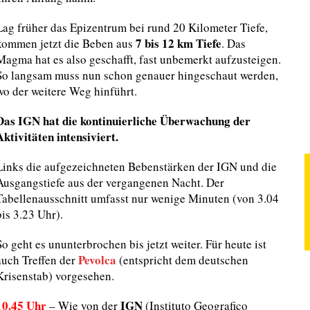
Lag früher das Epizentrum bei rund 20 Kilometer Tiefe,
7 bis 12 km Tiefe
kommen jetzt die Beben aus
. Das
Magma hat es also geschafft, fast unbemerkt aufzusteigen.
So langsam muss nun schon genauer hingeschaut werden,
wo der weitere Weg hinführt.
Das IGN hat die kontinuierliche Überwachung der
Aktivitäten intensiviert.
Links die aufgezeichneten Bebenstärken der IGN und die
Ausgangstiefe aus der vergangenen Nacht. Der
Tabellenausschnitt umfasst nur wenige Minuten (von 3.04
bis 3.23 Uhr).
So geht es ununterbrochen bis jetzt weiter. Für heute ist
Pevolca
auch Treffen der
(entspricht dem deutschen
Krisenstab) vorgesehen.
10.45 Uhr
IGN
– Wie von der
(Instituto Geografico