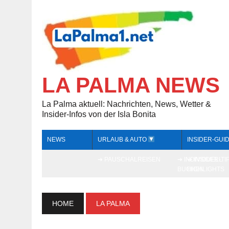
LA PALMA NEWS
La Palma aktuell: Nachrichten, News, Wetter &
Insider-Infos von der Isla Bonita
NEWS
URLAUB & AUTO
INSIDER-GUI
➔ PAUSCHALREISEN
➔ INDIVIDUELL
➔ INSIDER-TI
BUCHEN
HIGHLIGHTS
HOME
LA PALMA