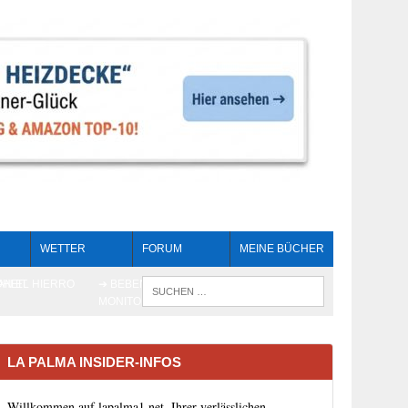
WETTER
FORUM
MEINE BÜCHER
HEIT
AN EL HIERRO
➔ BEBEN LIVE-
WENN DIE 
MONITORING
LA PALMA INSIDER-INFOS
Willkommen auf lapalma1.net, Ihrer verlässlichen