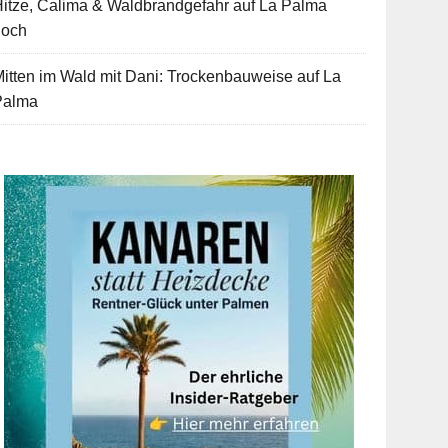
itze, Calima & Waldbrandgefahr auf La Palma
hoch
itten im Wald mit Dani: Trockenbauweise auf La
Palma