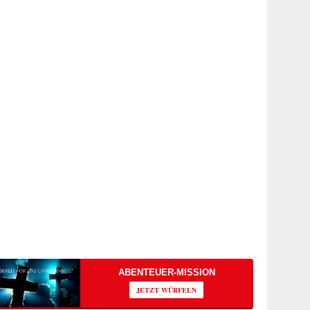
ABENTEUER-MISSION
JETZT WÜRFELN