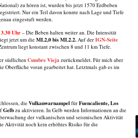
National) zu hören ist, wurden bis jetzt 1570 Erdbeben
registriert. Nur ein Teil davon konnte nach Lage und Tiefe
genau eingestuft werden.
13.30 Uhr
– Die Beben halten weiter an. Die Intensität
ML2,0 bis ML2.2.
IGN-Seite
liegt jetzt um die
Auf der
 Zentrum liegt konstant zwischen 8 und 11 km Tiefe.
Cumbre Vieja
er südlichen
zurückmeldet. Für mich aber
e Oberfläche voran gearbeitet hat. Letztmals gab es im
Vulkanwarnampel
Fuencaliente, Los
chlossen, die
für
Gelb
f
zu aktivieren. In Gelb werden Informationen an die
rwachung der vulkanischen und seismischen Aktivität
ie Aktivität noch kein erhöhtes Risiko für die