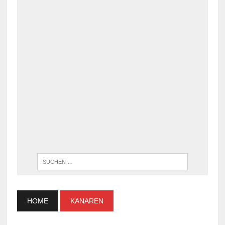
WENN DI
HOME
KANAREN