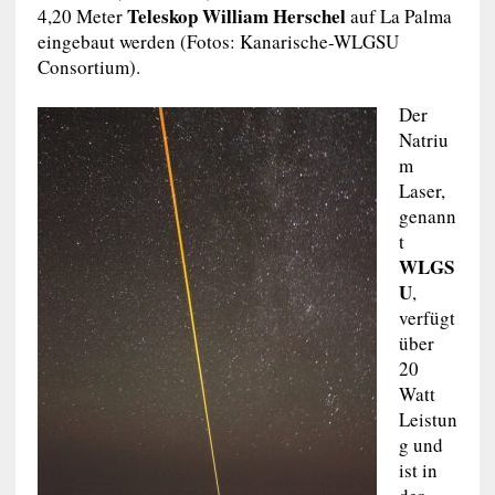
Teleskop William Herschel
4,20 Meter
auf La Palma
eingebaut werden (Fotos: Kanarische-WLGSU
Consortium).
Der
Natriu
m
Laser,
genann
t
WLGS
U
,
verfügt
über
20
Watt
Leistun
g und
ist in