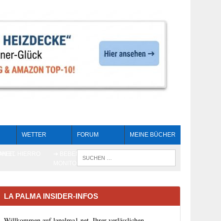
WETTER
FORUM
MEINE BÜCHER
HEIT
AN EL HIERRO
➔ BEBEN LIVE-
WENN DIE 
MONITORING
LA PALMA INSIDER-INFOS
Willkommen auf lapalma1.net, Ihrer verlässlichen