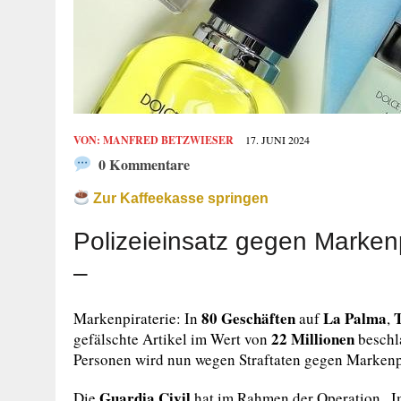
VON:
MANFRED BETZWIESER
17. JUNI 2024
0 Kommentare
Zur Kaffeekasse springen
Polizeieinsatz gegen Markenpi
–
80 Geschäften
La Palma
T
Markenpiraterie: In
auf
,
22 Millionen
gefälschte Artikel im Wert von
beschl
Personen wird nun wegen Straftaten gegen Markenpi
Guardia Civil
Die
hat im Rahmen der Operation „Im