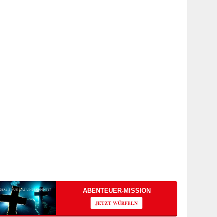
ABENTEUER-MISSION
JETZT WÜRFELN