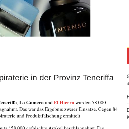
raterie in der Provinz Teneriffa
G
d
H
eneriffa
La Gomera
El Hierro
,
und
wurden 58.000
agnahmt. Das war das Ergebnis zweier Einsätze. Gegen 84
raterie und Produktfälschung ermittelt
K
ita“ 58.000 gefälschte Artikel beschlagnahmt. Die