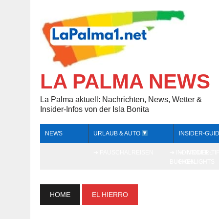
LA PALMA NEWS
La Palma aktuell: Nachrichten, News, Wetter &
Insider-Infos von der Isla Bonita
NEWS
URLAUB & AUTO
INSIDER-GUI
➔ PAUSCHALREISEN
➔ INDIVIDUELL
➔ INSIDER-TI
BUCHEN
HIGHLIGHTS
HOME
EL HIERRO