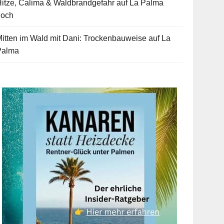
itze, Calima & Waldbrandgefahr auf La Palma
hoch
itten im Wald mit Dani: Trockenbauweise auf La
Palma