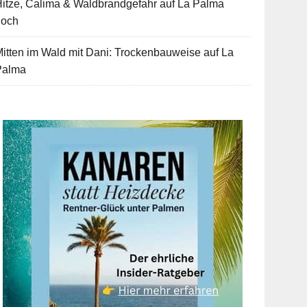
itze, Calima & Waldbrandgefahr auf La Palma
hoch
itten im Wald mit Dani: Trockenbauweise auf La
Palma