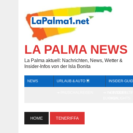
LA PALMA NEWS
La Palma aktuell: Nachrichten, News, Wetter &
Insider-Infos von der Isla Bonita
NEWS
URLAUB & AUTO
INSIDER-GUI
➔ PAUSCHALREISEN
➔ INDIVIDUELL
➔ INSIDER-TI
BUCHEN
HIGHLIGHTS
HOME
TENERIFFA