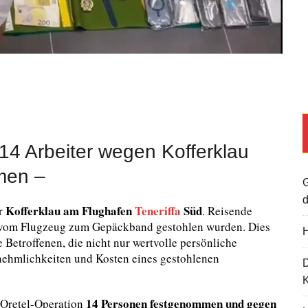
14 Arbeiter wegen Kofferklau
men –
G
d
Kofferklau am Flughafen
Teneriffa
Süd
er
. Reisende
ts vom Flugzeug zum Gepäckband gestohlen wurden. Dies
H
ie Betroffenen, die nicht nur wertvolle persönliche
nehmlichkeiten und Kosten eines gestohlenen
K
14 Personen festgenommen und gegen
Oretel-Operation