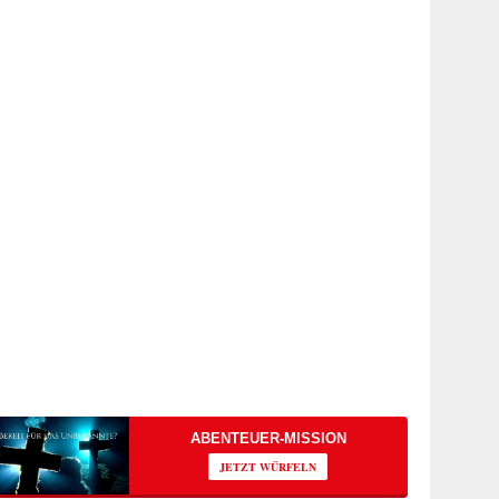
ABENTEUER-MISSION
JETZT WÜRFELN