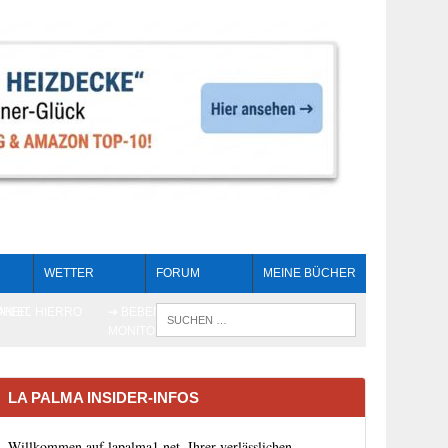
WETTER
FORUM
MEINE BÜCHER
HEIT
AN EL HIERRO
➔ BEBEN LIVE-
WENN DIE 
MONITORING
LA PALMA INSIDER-INFOS
Willkommen auf lapalma1.net, Ihrer verlässlichen