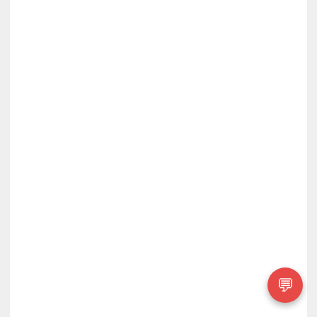
BÜCHER
ENTDECKEN
💬