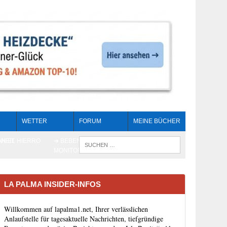
WETTER
FORUM
MEINE BÜCHER
HEIT
AN EL HIERRO
➔ BEBEN LIVE-
WENN DIE 
MONITORING
LA PALMA INSIDER-INFOS
Willkommen auf lapalma1.net, Ihrer verlässlichen
Anlaufstelle für tagesaktuelle Nachrichten, tiefgründige