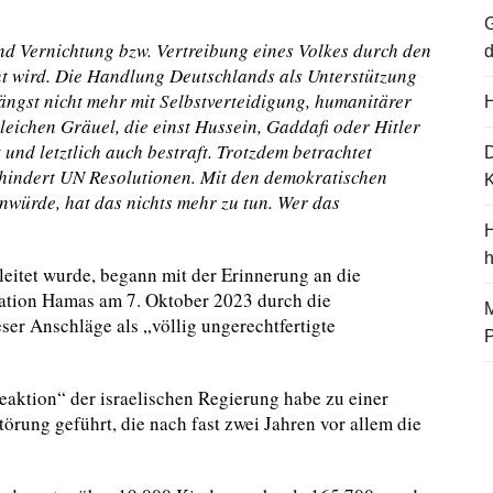
G
nd Vernichtung bzw. Vertreibung eines Volkes durch den
d
nt wird. Die Handlung Deutschlands als Unterstützung
längst nicht mehr mit Selbstverteidigung, humanitärer
H
leichen Gräuel, die einst Hussein, Gaddafi oder Hitler
und letztlich auch bestraft. Trotzdem betrachtet
rhindert UN Resolutionen. Mit den demokratischen
K
würde, hat das nichts mehr zu tun. Wer das
H
eitet wurde, begann mit der Erinnerung an die
sation Hamas am 7. Oktober 2023 durch die
M
r Anschläge als „völlig ungerechtfertigte
eaktion“ der israelischen Regierung habe zu einer
rung geführt, die nach fast zwei Jahren vor allem die