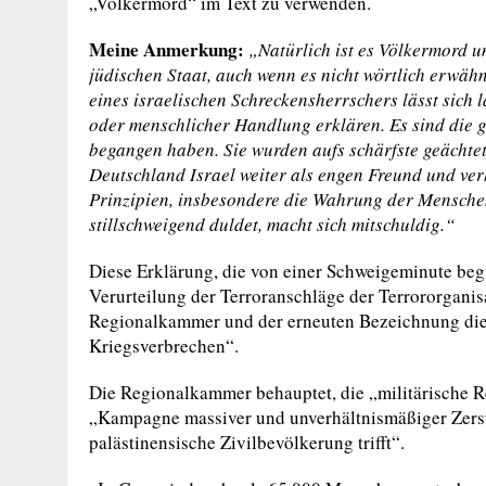
„Völkermord“ im Text zu verwenden.
Meine Anmerkung:
„Natürlich ist es Völkermord u
jüdischen Staat, auch wenn es nicht wörtlich erwäh
eines israelischen Schreckensherrschers lässt sich 
oder menschlicher Handlung erklären. Es sind die g
begangen haben. Sie wurden aufs schärfste geächtet 
Deutschland Israel weiter als engen Freund und ve
Prinzipien, insbesondere die Wahrung der Menschen
stillschweigend duldet, macht sich mitschuldig.“
Diese Erklärung, die von einer Schweigeminute begl
Verurteilung der Terroranschläge der Terrororgani
Regionalkammer und der erneuten Bezeichnung diese
Kriegsverbrechen“.
Die Regionalkammer behauptet, die „militärische R
„Kampagne massiver und unverhältnismäßiger Zerstö
palästinensische Zivilbevölkerung trifft“.