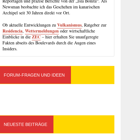
Reportagen und präzise Berichte von der „Isla Bonita“. Als
Newsman beobachte ich das Geschehen im kanarischen
Archipel seit 30 Jahren direkt vor Ort.
Vulkanismus
Ob aktuelle Entwicklungen zu
, Ratgeber zur
Residencia
Wettermeldungen
,
oder wirtschaftliche
ZEC
Einblicke in die
– hier erhalten Sie unaufgeregte
Fakten abseits des Boulevards durch die Augen eines
Insiders.
FORUM-FRAGEN UND IDEEN
NEUESTE BEITRÄGE