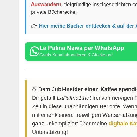
Auswandern
, tiefgründige Inselgeschichten 
private Bücherecke!
👉
Hier meine Bücher entdecken & auf der 
La Palma News per WhatsApp
Gratis Kanal abonnieren & Glocke an!
☕️
Dem Jubi-Insider einen Kaffee spend
Dir gefällt
LaPalma1.net
frei von nervigen 
Zeit in diese unabhängigen Berichte. Wenn
mit einer kleinen, freiwilligen Wertschätzu
ganz unkompliziert über meine
digitale K
Unterstützung!