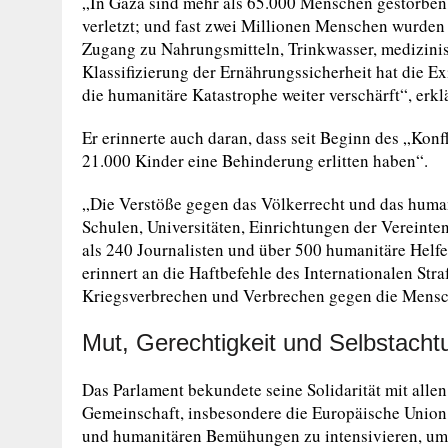
„In Gaza sind mehr als 65.000 Menschen gestorben
verletzt; und fast zwei Millionen Menschen wurden 
Zugang zu Nahrungsmitteln, Trinkwasser, medizinisc
Klassifizierung der Ernährungssicherheit hat die Exi
die humanitäre Katastrophe weiter verschärft“, erkl
Er erinnerte auch daran, dass seit Beginn des „Konf
21.000 Kinder eine Behinderung erlitten haben“.
„Die Verstöße gegen das Völkerrecht und das human
Schulen, Universitäten, Einrichtungen der Vereint
als 240 Journalisten und über 500 humanitäre Helfer
erinnert an die Haftbefehle des Internationalen St
Kriegsverbrechen und Verbrechen gegen die Mensch
Mut, Gerechtigkeit und Selbstacht
Das Parlament bekundete seine Solidarität mit allen
Gemeinschaft, insbesondere die Europäische Union 
und humanitären Bemühungen zu intensivieren, um e