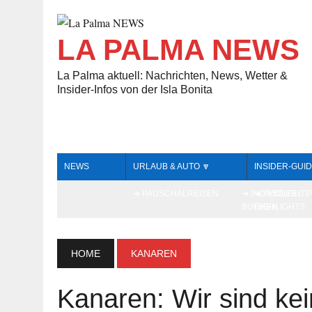
LA PALMA NEWS
La Palma aktuell: Nachrichten, News, Wetter &
Insider-Infos von der Isla Bonita
NEWS
URLAUB & AUTO 🔽
INSIDER-GUID
➔ PAUSCHALREISEN
➔ INDIVIDUELL
➔ INSIDER-TI
BUCHEN
HIGHLIGHTS
HOME
KANAREN
Kanaren: Wir sind kei