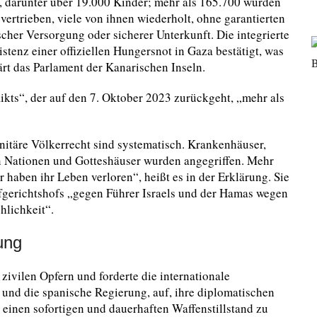
, darunter über 19.000 Kinder; mehr als 165.700 wurden
vertrieben, viele von ihnen wiederholt, ohne garantierten
her Versorgung oder sicherer Unterkunft. Die integrierte
stenz einer offiziellen Hungersnot in Gaza bestätigt, was
ärt das Parlament der Kanarischen Inseln.
likts“, der auf den 7. Oktober 2023 zurückgeht, „mehr als
itäre Völkerrecht sind systematisch. Krankenhäuser,
en Nationen und Gotteshäuser wurden angegriffen. Mehr
 haben ihr Leben verloren“, heißt es in der Erklärung. Sie
rafgerichtshofs „gegen Führer Israels und der Hamas wegen
lichkeit“.
ung
 zivilen Opfern und forderte die internationale
und die spanische Regierung, auf, ihre diplomatischen
inen sofortigen und dauerhaften Waffenstillstand zu