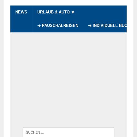
NEWS
URLAUB & AUTO 🔽
➔ PAUSCHALREISEN
➔ INDIVIDUELL BUCHEN
WENN DI