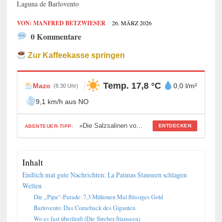
Laguna de Barlovento
VON:
MANFRED BETZWIESER
26. MÄRZ 2026
0 Kommentare
Zur Kaffeekasse springen
Temp. 17,8 °C
Mazo
0,0 l/m²
(8.30 Uhr)
9,1 km/h aus NO
»Die Salzsalinen von Fuencaliente«
ENTDECKEN
ABENTEUER-TIPP:
Inhalt
Endlich mal gute Nachrichten: La Palmas Stauseen schlagen
Wellen
Die „Pipa“-Parade: 7,3 Millionen Mal flüssiges Gold
Barlovento: Das Comeback des Giganten
Wo es fast überläuft (Die Streber-Stauseen)