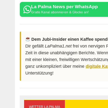
La Palma News per WhatsApp
Gratis Kanal abonnieren & Glocke an!
Dem Jubi-Insider einen Kaffee spend
Dir gefällt
LaPalma1.net
frei von nervigen 
Zeit in diese unabhängigen Berichte. Wenn
mit einer kleinen, freiwilligen Wertschätzu
ganz unkompliziert über meine
digitale K
Unterstützung!
WETTER LA PALMA