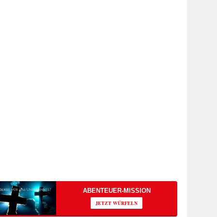
ABENTEUER-MISSION
JETZT WÜRFELN