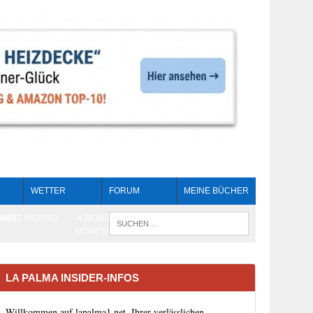
WETTER
FORUM
MEINE BÜCHER
HEIT
AN EL HIERRO
➔ BEBEN LIVE-
WENN DIE 
MONITORING
LA PALMA INSIDER-INFOS
Willkommen auf lapalma1.net, Ihrer verlässlichen