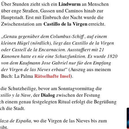
Lindwurm
Über Stunden zieht sich ein
an Menschen
über enge Straßen, Gassen und Caminos hinab zur
Hauptstadt. Erst mit Einbruch der Nacht wurde die
Castillo de la Virgen
Zwischenstation am
erreicht.
„
Genau gegenüber dem Columbus-Schiff , auf einem
kleinen Hügel (nördlich), liegt das Castillo de la Virgen
oder Castell de la Encarnacion. Ausstaffiert mit 21
Kanonen hatte es nie eine Schutzfunktion. Es wurde 1820
von dem Kaufmann Jose Gabriel nur für den Empfang
der Virgen de las Nieves erbaut
“ (Auszug aus meinem
Rätselhafte Insel
Buch: La Palma
).
die Schutzheilige, bevor am Sonntagvormittag die
Dialog
stillo y la Nave
, der
zwischen der Festung
Nach einem genau festgelegten Ritual erfolgt die Begrüßung
ch die Stadt.
laza de España,
wo die Virgen de las Nieves bis zum
ibt.