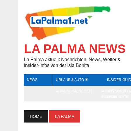
LA PALMA NEWS
La Palma aktuell: Nachrichten, News, Wetter &
Insider-Infos von der Isla Bonita
NEWS
URLAUB & AUTO
INSIDER-GUI
➔ PAUSCHALREISEN
➔ INDIVIDUELL
➔ INSIDER-TI
BUCHEN
HIGHLIGHTS
HOME
LA PALMA