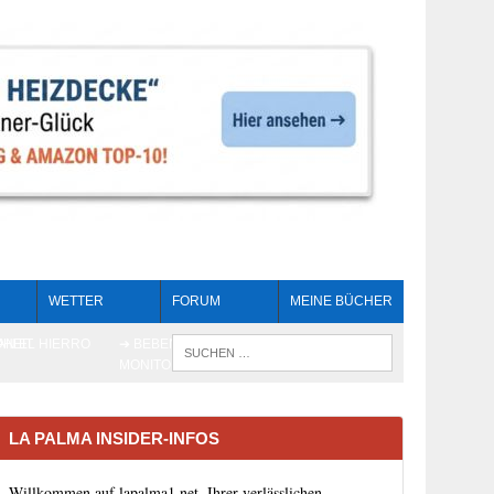
WETTER
FORUM
MEINE BÜCHER
HEIT
AN EL HIERRO
➔ BEBEN LIVE-
WENN DIE 
MONITORING
LA PALMA INSIDER-INFOS
Willkommen auf lapalma1.net, Ihrer verlässlichen