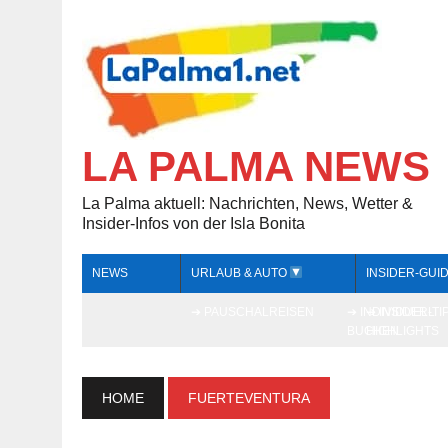
LA PALMA NEWS
La Palma aktuell: Nachrichten, News, Wetter &
Insider-Infos von der Isla Bonita
NEWS
URLAUB & AUTO
INSIDER-GUI
➔ PAUSCHALREISEN
➔ INDIVIDUELL
➔ INSIDER-TI
BUCHEN
HIGHLIGHTS
HOME
FUERTEVENTURA