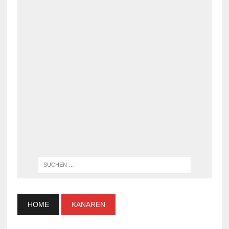
WENN DI
HOME
KANAREN