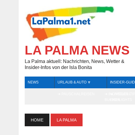
LA PALMA NEWS
La Palma aktuell: Nachrichten, News, Wetter &
Insider-Infos von der Isla Bonita
NEWS
URLAUB & AUTO 🔽
INSIDER-GUID
➔ PAUSCHALREISEN
➔ INDIVIDUELL
➔ INSIDER-TI
BUCHEN
HIGHLIGHTS
HOME
LA PALMA