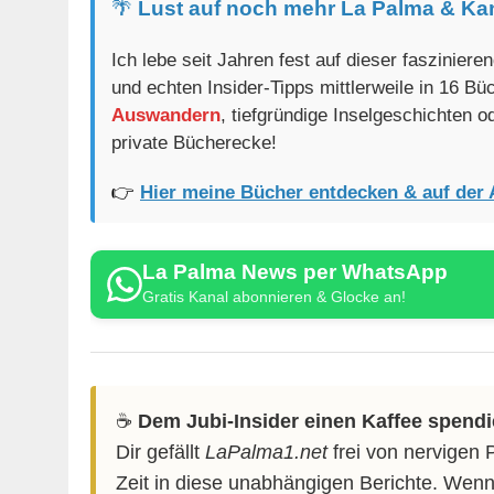
🌴
Lust auf noch mehr La Palma & Ka
Ich lebe seit Jahren fest auf dieser faszinier
und echten Insider-Tipps mittlerweile in 16 B
Auswandern
, tiefgründige Inselgeschichten 
private Bücherecke!
👉
Hier meine Bücher entdecken & auf der 
La Palma News per WhatsApp
Gratis Kanal abonnieren & Glocke an!
☕️
Dem Jubi-Insider einen Kaffee spend
Dir gefällt
LaPalma1.net
frei von nervigen 
Zeit in diese unabhängigen Berichte. Wenn