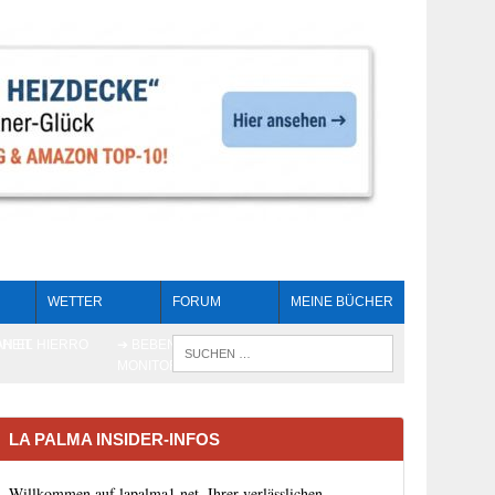
WETTER
FORUM
MEINE BÜCHER
HEIT
AN EL HIERRO
➔ BEBEN LIVE-
WENN DIE 
MONITORING
LA PALMA INSIDER-INFOS
Willkommen auf lapalma1.net, Ihrer verlässlichen