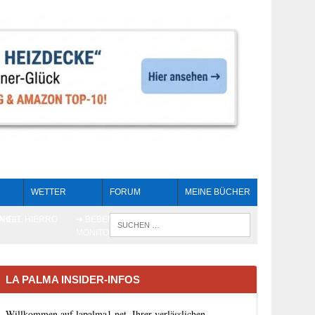
WETTER
FORUM
MEINE BÜCHER
HEIT
AN EL HIERRO
➔ BEBEN LIVE-
WENN DIE 
MONITORING
LA PALMA INSIDER-INFOS
Willkommen auf lapalma1.net, Ihrer verlässlichen