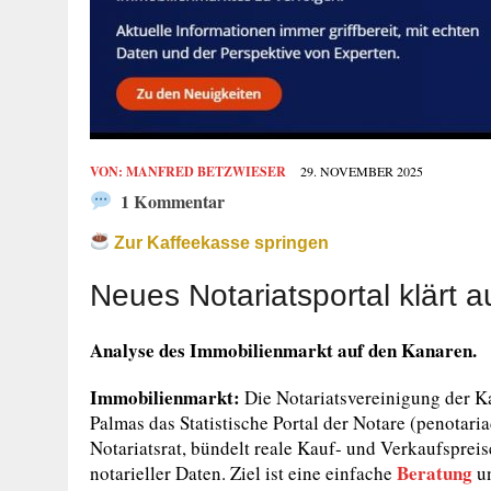
VON:
MANFRED BETZWIESER
29. NOVEMBER 2025
1 Kommentar
Zur Kaffeekasse springen
Neues Notariatsportal klärt a
Analyse des Immobilienmarkt auf den Kanaren.
Immobilienmarkt:
Die Notariatsvereinigung der Ka
Palmas das Statistische Portal der Notare (penotar
Notariatsrat, bündelt reale Kauf- und Verkaufsprei
Beratung
notarieller Daten. Ziel ist eine einfache
un