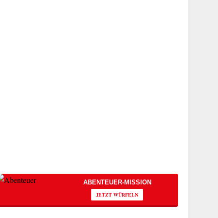
ABENTEUER-MISSION
JETZT WÜRFELN