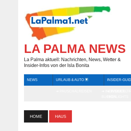
LA PALMA NEWS
La Palma aktuell: Nachrichten, News, Wetter &
Insider-Infos von der Isla Bonita
NEWS
URLAUB & AUTO
INSIDER-GUI
➔ PAUSCHALREISEN
➔ INDIVIDUELL
➔ INSIDER-TI
BUCHEN
HIGHLIGHTS
HOME
HAUS