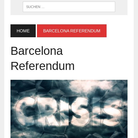
WENN DI
HOME
BARCELONA REFERENDUM
Barcelona
Referendum