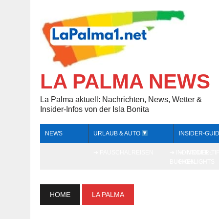
LA PALMA NEWS
La Palma aktuell: Nachrichten, News, Wetter &
Insider-Infos von der Isla Bonita
NEWS
URLAUB & AUTO
INSIDER-GUI
➔ PAUSCHALREISEN
➔ INDIVIDUELL
➔ INSIDER-TI
BUCHEN
HIGHLIGHTS
HOME
LA PALMA