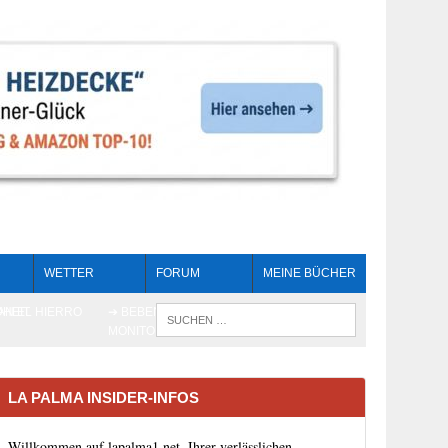
WETTER
FORUM
MEINE BÜCHER
HEIT
AN EL HIERRO
➔ BEBEN LIVE-
WENN DIE 
MONITORING
LA PALMA INSIDER-INFOS
Willkommen auf lapalma1.net, Ihrer verlässlichen