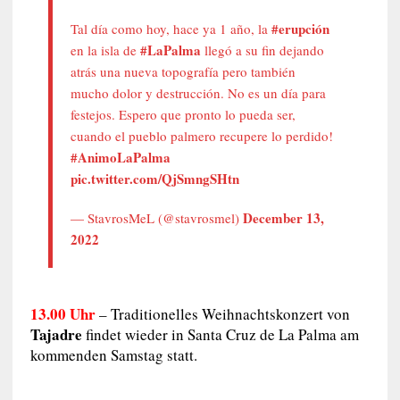
#erupción
Tal día como hoy, hace ya 1 año, la
#LaPalma
en la isla de
llegó a su fin dejando
atrás una nueva topografía pero también
mucho dolor y destrucción. No es un día para
festejos. Espero que pronto lo pueda ser,
cuando el pueblo palmero recupere lo perdido!
#AnimoLaPalma
pic.twitter.com/QjSmngSHtn
December 13,
— StavrosMeL (@stavrosmel)
2022
13.00 Uhr
– Traditionelles Weihnachtskonzert von
Tajadre
findet wieder in Santa Cruz de La Palma am
kommenden Samstag statt.