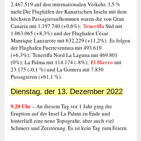
2.467.519 auf den internationalen Verkehr, 3,5 %
mehr.Die Flughäfen der Kanarischen Inseln mit dem
höchsten Passagieraufkommen waren die von Gran
Teneriffa
Canaria mit 1.197.740 (+0,6%);
Süd mit
1.063.065 (+8,3%) und der Flughafen César
Manrique Lanzarote mit 632.229 (+11,2%). Es folgen
der Flughafen Fuerteventura mit 493.619
(+6,3%); Teneriffa Nord La Laguna mit 469.801
El Hierro
(0%); La Palma mit 114.174 (-8%);
mit
23.175 (-0,1 %) und La Gomera mit 7.830
Passagieren (+61,1 %).
Dienstag, der 13. Dezember 2022
9.20 Uhr
–
An diesem Tag vor 1 Jahr ging die
Eruption
auf der Insel
La Palma
zu Ende und
hinterließ eine neue Topografie, aber auch viel
Schmerz und Zerstörung. Es ist kein Tag zum Feiern.