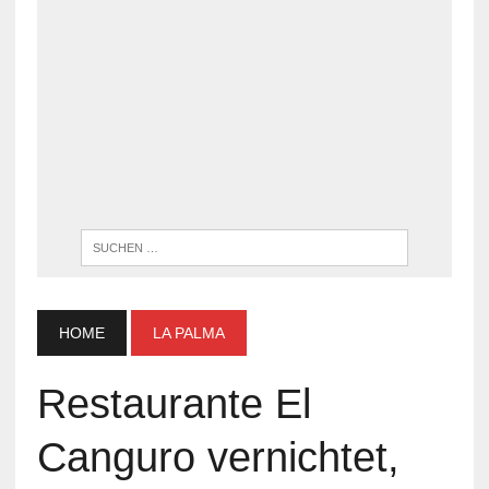
WENN DI
HOME
LA PALMA
Restaurante El
Canguro vernichtet,