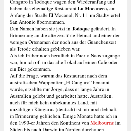
Canguro in Todoque wagen den Wiederanfang und
La Mocanera,
haben das ehemalige Restaurant
am
Anfang der Straße El Mocanal, Nr. 11, im Stadtviertel
San Antonio übernommen.
Todoque
Den Namen haben sie jetzt in
geändert. In
Erinnerung an die alte zerstörte Heimat und einer der
wenigen Ortsnamen der noch aus der Guanchenzeit
als Tetode erhalten geblieben war.
Als ich früher noch beruflich in Puerto Naos zugange
war, bin ich oft in das alte Lokal auf einen Cafe oder
ein Bier gekommen.
Auf die Frage, warum das Restaurant nach dem
australischen Wappentier „El Canguro“ benannt
wurde, erzählte mir Jorge, dass er lange Jahre in
Australien gelebt und gearbeitet hatte. Australien,
auch für mich kein unbekanntes Land, mit
unzähligen Kängurus (deutsch) ist mir noch lebhaft
in Erinnerung geblieben. Einige Monate hatte ich in
Melbourne
den 1990-er Jahren den Kontinent von
im
Süden bis nach Darwin im Norden durchquert.