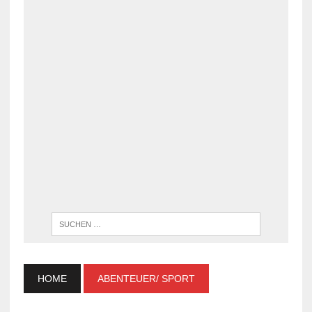
WENN DI
HOME
ABENTEUER/ SPORT