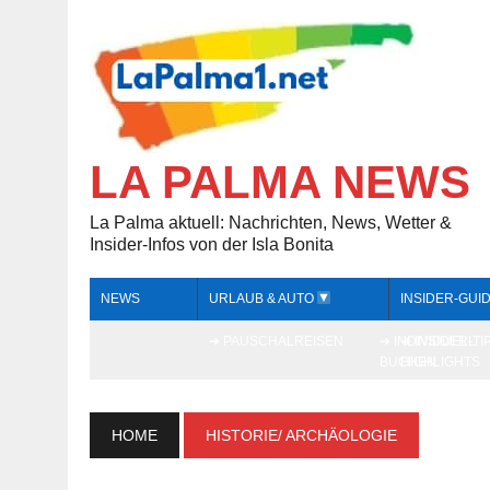
LA PALMA NEWS
La Palma aktuell: Nachrichten, News, Wetter &
Insider-Infos von der Isla Bonita
NEWS
URLAUB & AUTO
INSIDER-GUI
➔ PAUSCHALREISEN
➔ INDIVIDUELL
➔ INSIDER-TI
BUCHEN
HIGHLIGHTS
HOME
HISTORIE/ ARCHÄOLOGIE