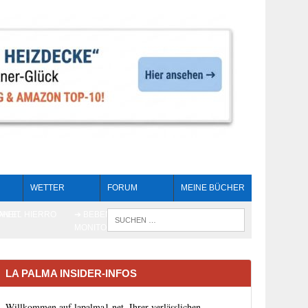
WETTER
FORUM
MEINE BÜCHER
HEIT
AN EL HIERRO
➔ BEBEN LIVE-
WENN DIE 
MONITORING
LA PALMA INSIDER-INFOS
Willkommen auf lapalma1.net, Ihrer verlässlichen