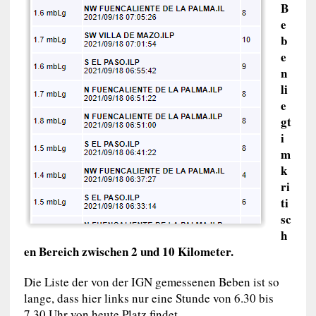
B
e
b
e
n
li
e
gt
i
m
k
ri
ti
sc
h
en Bereich zwischen 2 und 10 Kilometer.
Die Liste der von der IGN gemessenen Beben ist so
lange, dass hier links nur eine Stunde von 6.30 bis
7.30 Uhr von heute Platz findet.