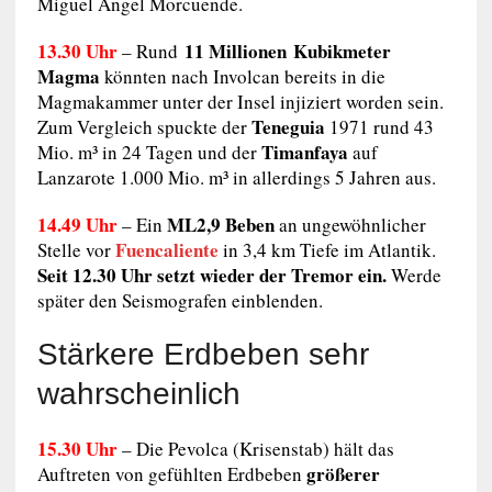
Miguel Ángel Morcuende.
13.30 Uhr
11 Millionen
Kubikmeter
– Rund
Magma
könnten nach Involcan bereits in die
Magmakammer unter der Insel injiziert worden sein.
Teneguia
Zum Vergleich spuckte der
1971 rund 43
Timanfaya
Mio. m³ in 24 Tagen und der
auf
Lanzarote 1.000 Mio. m³ in allerdings 5 Jahren aus.
14.49 Uhr
ML2,9 Beben
– Ein
an ungewöhnlicher
Fuencaliente
Stelle vor
in 3,4 km Tiefe im Atlantik.
Seit 12.30 Uhr setzt wieder der Tremor ein.
Werde
später den Seismografen einblenden.
Stärkere Erdbeben sehr
wahrscheinlich
15.30 Uhr
– Die Pevolca (Krisenstab) hält das
größerer
Auftreten von gefühlten Erdbeben