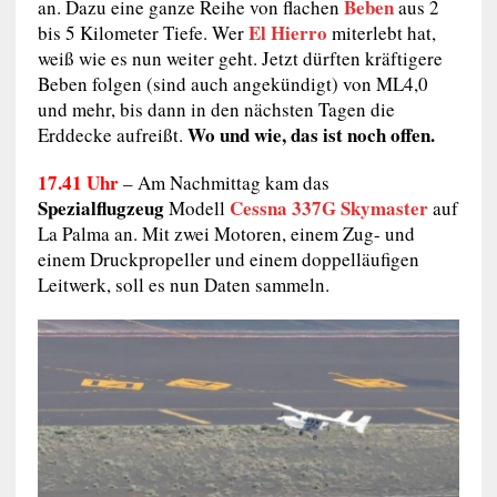
Beben
an. Dazu eine ganze Reihe von flachen
aus 2
El Hierro
bis 5 Kilometer Tiefe. Wer
miterlebt hat,
weiß wie es nun weiter geht. Jetzt dürften kräftigere
Beben folgen (sind auch angekündigt) von ML4,0
und mehr, bis dann in den nächsten Tagen die
Wo und wie, das ist noch offen.
Erddecke aufreißt.
17.41 Uhr
– Am Nachmittag kam das
Spezialflugzeug
Cessna 337G Skymaster
Modell
auf
La Palma an. Mit zwei Motoren, einem Zug- und
einem Druckpropeller und einem doppelläufigen
Leitwerk, soll es nun Daten sammeln.