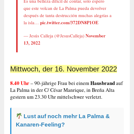
Es una belleza difícil de contar, solo espero
que este volcan de La Palma pueda devolver
después de tanta destrucción muchas alegrías a
pic.twitter.com/372DN8P1OE
la isla…
November
— Jesús Calleja (@JesusCalleja)
13, 2022
Mittwoch, der 16. November 2022
8.40 Uhr
Hausbrand
– 90-jährige
Frau bei einem
auf
La Palma in der C/ César Manrique, in Breña Alta
gestern um 23.30 Uhr mittelschwer verletzt.
Lust auf noch mehr La Palma &
Kanaren-Feeling?