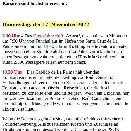
Kanaren sind höchst interessant.
Donnerstag, der 17. November 2022
8.30 Uhr
– Das
Kreuzfahrtschiff
‚Azura‘
, das an diesem Mittwoch
um 7:00 Uhr von Funchal aus im Hafen von Santa Cruz de La
Palma ankam und um 18:00 Uhr in Richtung Fuerteventura ablegte,
musste nach einer Stunde Fahrt nach La Palma zurückkehren, um
einen Passagier zu evakuieren, der einen
Herzinfarkt
erlitten hatte.
Rund 2.500 Passagiere reisen auf dem Schiff.
13.30 Uhr
– Das Cabildo de La Palma hält über das
Tourismusministerium unter der Leitung von Raúl Camacho
Verhandlungen mit verschiedenen Reiseveranstaltern offen, um den
Touristenstrom aus europäischen Reisezielen, die die Insel
besuchen, zu konsolidieren und zu steigern. Welch ein Blödsinn, nur
um werbewirksam in der Presse zu stehen. Raúl Camacho ist einer
der unfähigsten Manager, die wir in den vergangenen Jahrzehnten in
diesem Amt hatten.
Wenn die Betten ausgebucht sind, ist einfach Schluss mit weiterer
Touristenwerbung. Alle zusätzlichen Kosten und Zuschüsse an
Fluglinien können eingespart werden. Das kapiert dieser PSOE-