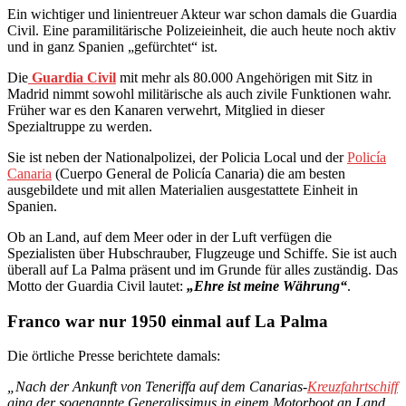
Ein wichtiger und linientreuer Akteur war schon damals die Guardia
Civil. Eine paramilitärische Polizeieinheit, die auch heute noch aktiv
und in ganz Spanien „gefürchtet“ ist.
Die
Guardia Civil
mit mehr als 80.000 Angehörigen mit Sitz in
Madrid nimmt sowohl militärische als auch zivile Funktionen wahr.
Früher war es den Kanaren verwehrt, Mitglied in dieser
Spezialtruppe zu werden.
Sie ist neben der Nationalpolizei, der Policia Local und der
Policía
Canaria
(Cuerpo General de Policía Canaria) die am besten
ausgebildete und mit allen Materialien ausgestattete Einheit in
Spanien.
Ob an Land, auf dem Meer oder in der Luft verfügen die
Spezialisten über Hubschrauber, Flugzeuge und Schiffe. Sie ist auch
überall auf La Palma präsent und im Grunde für alles zuständig. Das
Motto der Guardia Civil lautet:
„Ehre ist meine Währung“
.
Franco war nur 1950 einmal auf La Palma
Die örtliche Presse berichtete damals:
„Nach der Ankunft von Teneriffa auf dem Canarias-
Kreuzfahrtschiff
ging der sogenannte Generalissimus in einem Motorboot an Land