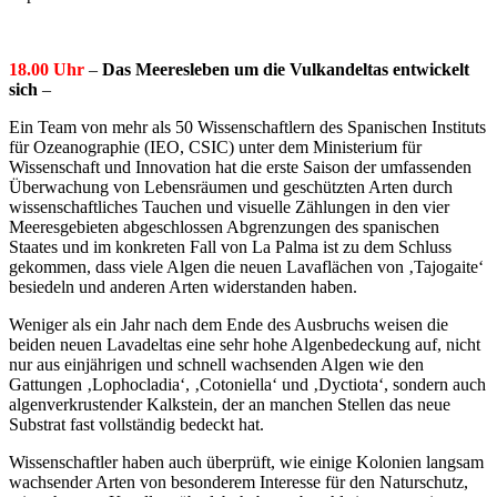
18.00 Uhr
–
Das Meeresleben um die Vulkandeltas entwickelt
sich
–
Ein Team von mehr als 50 Wissenschaftlern des Spanischen Instituts
für Ozeanographie (IEO, CSIC) unter dem Ministerium für
Wissenschaft und Innovation hat die erste Saison der umfassenden
Überwachung von Lebensräumen und geschützten Arten durch
wissenschaftliches Tauchen und visuelle Zählungen in den vier
Meeresgebieten abgeschlossen Abgrenzungen des spanischen
Staates und im konkreten Fall von La Palma ist zu dem Schluss
gekommen, dass viele Algen die neuen Lavaflächen von ‚Tajogaite‘
besiedeln und anderen Arten widerstanden haben.
Weniger als ein Jahr nach dem Ende des Ausbruchs weisen die
beiden neuen Lavadeltas eine sehr hohe Algenbedeckung auf, nicht
nur aus einjährigen und schnell wachsenden Algen wie den
Gattungen ‚Lophocladia‘, ‚Cotoniella‘ und ‚Dyctiota‘, sondern auch
algenverkrustender Kalkstein, der an manchen Stellen das neue
Substrat fast vollständig bedeckt hat.
Wissenschaftler haben auch überprüft, wie einige Kolonien langsam
wachsender Arten von besonderem Interesse für den Naturschutz,