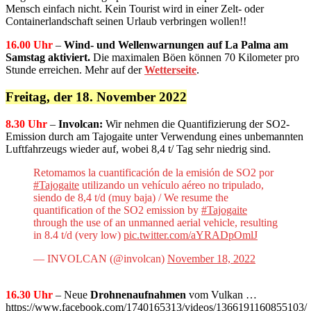
Mensch einfach nicht. Kein Tourist wird in einer Zelt- oder
Containerlandschaft seinen Urlaub verbringen wollen!!
16.00 Uhr
–
Wind- und Wellenwarnungen auf La Palma am
Samstag aktiviert.
Die maximalen Böen können 70 Kilometer pro
Stunde erreichen. Mehr auf der
Wetterseite
.
Freitag, der 18. November 2022
8.30 Uhr
–
Involcan:
Wir nehmen die Quantifizierung der SO2-
Emission durch am
Tajogaite
unter Verwendung eines unbemannten
Luftfahrzeugs wieder auf, wobei 8,4 t/ Tag sehr niedrig sind.
Retomamos la cuantificación de la emisión de SO2 por
#Tajogaite
utilizando un vehículo aéreo no tripulado,
siendo de 8,4 t/d (muy baja) / We resume the
quantification of the SO2 emission by
#Tajogaite
through the use of an unmanned aerial vehicle, resulting
in 8.4 t/d (very low)
pic.twitter.com/aYRADpOmlJ
— INVOLCAN (@involcan)
November 18, 2022
16.30 Uhr
– Neue
Drohnenaufnahmen
vom Vulkan …
https://www.facebook.com/1740165313/videos/1366191160855103/