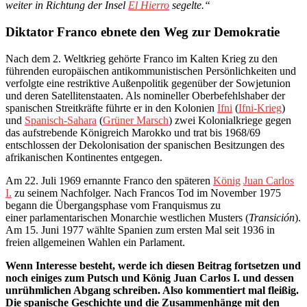
weiter in Richtung der Insel
El Hierro
segelte.“
Diktator Franco ebnete den Weg zur Demokratie
Nach dem 2. Weltkrieg gehörte Franco im Kalten Krieg zu den
führenden europäischen antikommunistischen Persönlichkeiten und
verfolgte eine restriktive Außenpolitik gegenüber der Sowjetunion
und deren Satellitenstaaten. Als nomineller Oberbefehlshaber der
spanischen Streitkräfte führte er in den Kolonien
Ifni
(
Ifni-Krieg
)
und
Spanisch-Sahara
(
Grüner Marsch
) zwei Kolonialkriege gegen
das aufstrebende Königreich Marokko und trat bis 1968/69
entschlossen der Dekolonisation der spanischen Besitzungen des
afrikanischen Kontinentes entgegen.
Am 22. Juli 1969 ernannte Franco den späteren
König
Juan Carlos
I.
zu seinem Nachfolger. Nach Francos Tod im November 1975
begann die Übergangsphase vom Franquismus zu
einer parlamentarischen Monarchie westlichen Musters (
Transición
).
Am 15. Juni 1977 wählte Spanien zum ersten Mal seit 1936 in
freien allgemeinen Wahlen ein Parlament.
Wenn Interesse besteht, werde ich diesen Beitrag fortsetzen und
noch einiges zum Putsch und König Juan Carlos I. und dessen
unrühmlichen Abgang schreiben. Also kommentiert mal fleißig.
Die spanische Geschichte und die Zusammenhänge mit den