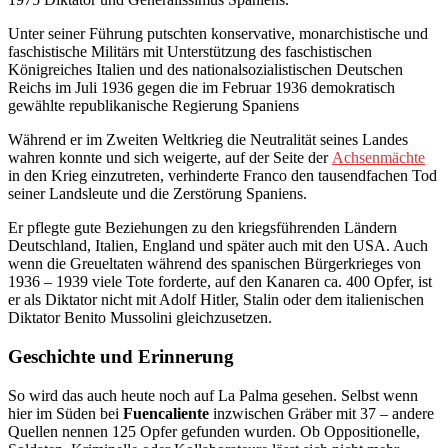
Unter seiner Führung putschten konservative, monarchistische und
faschistische Militärs mit Unterstützung des faschistischen
Königreiches Italien und des nationalsozialistischen Deutschen
Reichs im Juli 1936 gegen die im Februar 1936 demokratisch
gewählte republikanische Regierung Spaniens
Während er im Zweiten Weltkrieg die Neutralität seines Landes
wahren konnte und sich weigerte, auf der Seite der
Achsenmächte
in den Krieg einzutreten, verhinderte Franco den tausendfachen Tod
seiner Landsleute und die Zerstörung Spaniens.
Er pflegte gute Beziehungen zu den kriegsführenden Ländern
Deutschland, Italien, England und später auch mit den USA. Auch
wenn die Greueltaten während des spanischen Bürgerkrieges von
1936 – 1939 viele Tote forderte, auf den Kanaren ca. 400 Opfer, ist
er als Diktator nicht mit Adolf Hitler, Stalin oder dem italienischen
Diktator Benito Mussolini gleichzusetzen.
Geschichte und Erinnerung
So wird das auch heute noch auf La Palma gesehen. Selbst wenn
hier im Süden bei
Fuencaliente
inzwischen Gräber mit 37 – andere
Quellen nennen 125 Opfer gefunden wurden. Ob Oppositionelle,