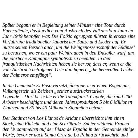
Später begann er in Begleitung seiner Minister eine Tour durch
Fuencaliente, das kürzlich vom Ausbruch des Vulkans San Juan im
Jahr 1949 betroffen war. Die Folkloregruppen führten ihrerseits eine
Vorführung traditioneller kanarischer Tänze und Lieder auf. Er
nutzte seinen Besuch auch, um die Weingenossenschaft der Südinsel
zu besuchen, wo er ein paar Weintrauben in den Entsafter warf, um
die jährliche Kampagne symbolisch zu beenden. In den
franquistischen Nachrichten heben sie hervor, dass er, wenn er die
vom Ausbruch betroffenen Orte durchquert, „die liebevollen Grüße
der Palmeros empfängt“.
In die Gemeinde El Paso versetzt, überquerte er einen Bogen aus
Vulkangestein als Zeichen „seiner ausdrucksstarken
Legende“. Dort besuchte er die Tabakfabrik Capote, die rund 200
Arbeiter beschäftigte und deren Jahresproduktion 5 bis 6 Millionen
Zigarren und 30 bis 40 Millionen Zigaretten betrug.
Der Stadtrat von Los Llanos de Aridane überreichte ihm einen
Stock, eine Plakette und eine Schriftrolle. Später widmete Franco
den Versammelten auf der Plaza de España in der Gemeinde einige
Worte, bevor er nach Santa Cruz de La Palma zurückkehrte und