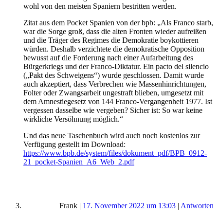
wohl von den meisten Spaniern bestritten werden.
Zitat aus dem Pocket Spanien von der bpb: „Als Franco starb,
war die Sorge groß, dass die alten Fronten wieder aufreißen
und die Träger des Regimes die Demokratie boykottieren
würden. Deshalb verzichtete die demokratische Opposition
bewusst auf die Forderung nach einer Aufarbeitung des
Bürgerkriegs und der Franco-Diktatur. Ein pacto del silencio
(„Pakt des Schweigens“) wurde geschlossen. Damit wurde
auch akzeptiert, dass Verbrechen wie Massenhinrichtungen,
Folter oder Zwangsarbeit ungestraft blieben, umgesetzt mit
dem Amnestiegesetz von 144 Franco-Vergangenheit 1977. Ist
vergessen dasselbe wie vergeben? Sicher ist: So war keine
wirkliche Versöhnung möglich.“
Und das neue Taschenbuch wird auch noch kostenlos zur
Verfügung gestellt im Download:
https://www.bpb.de/system/files/dokument_pdf/BPB_0912-
21_pocket-Spanien_A6_Web_2.pdf
Frank
|
17. November 2022 um 13:03
|
Antworten