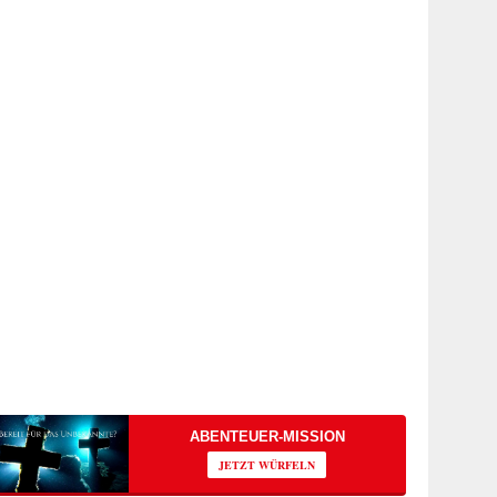
ABENTEUER-MISSION
JETZT WÜRFELN