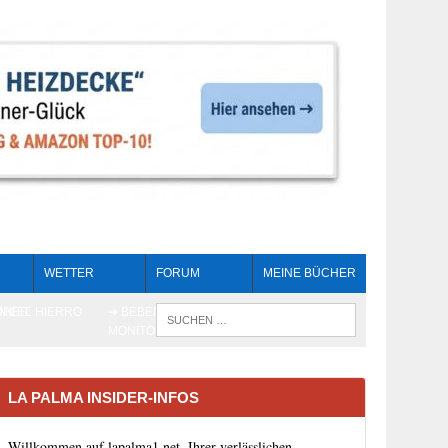
WETTER
FORUM
MEINE BÜCHER
HEIT
AN EL HIERRO
➔ BEBEN LIVE-
WENN DIE 
MONITORING
LA PALMA INSIDER-INFOS
Willkommen auf lapalma1.net, Ihrer verlässlichen