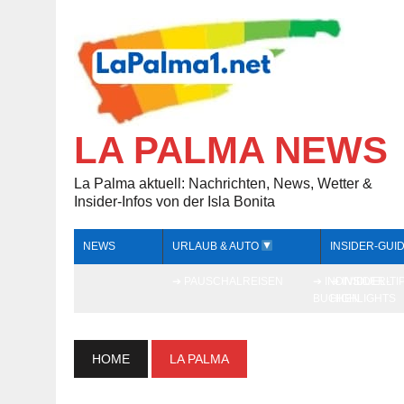
LA PALMA NEWS
La Palma aktuell: Nachrichten, News, Wetter &
Insider-Infos von der Isla Bonita
NEWS
URLAUB & AUTO
INSIDER-GUI
➔ PAUSCHALREISEN
➔ INDIVIDUELL
➔ INSIDER-TI
BUCHEN
HIGHLIGHTS
HOME
LA PALMA