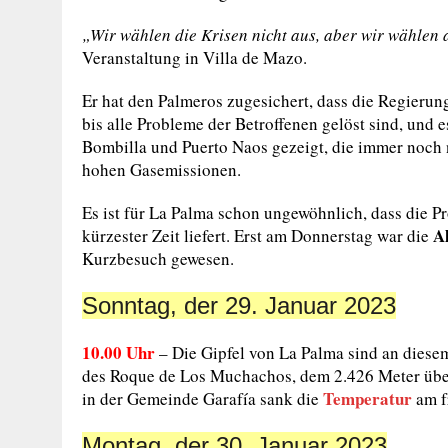
„Wir wählen die Krisen nicht aus, aber wir wählen 
Veranstaltung in Villa de Mazo.
Er hat den Palmeros zugesichert, dass die Regierung
bis alle Probleme der Betroffenen gelöst sind, und 
Bombilla und Puerto Naos gezeigt, die immer noch 
hohen Gasemissionen.
Es ist für La Palma schon ungewöhnlich, dass die P
A
kürzester Zeit liefert. Erst am Donnerstag war die
Kurzbesuch gewesen.
Sonntag, der 29. Januar 2023
10.00 Uhr
– Die Gipfel von La Palma sind an diese
des Roque de Los Muchachos, dem 2.426 Meter über
Temperatur
in der Gemeinde Garafía sank die
am f
Montag, der 30. Januar 2023