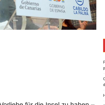
P
G
d
H
orliebe für die Insel zu haben –