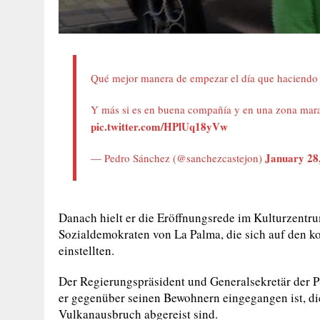
Qué mejor manera de empezar el día que haciendo 
Y más si es en buena compañía y en una zona mara
pic.twitter.com/HPlUq18yVw
January 28
— Pedro Sánchez (@sanchezcastejon)
Danach hielt er die Eröffnungsrede im Kulturzentr
Sozialdemokraten von La Palma, die sich auf den
einstellten.
Der Regierungspräsident und Generalsekretär der PS
er gegenüber seinen Bewohnern eingegangen ist, di
Vulkanausbruch abgereist sind.