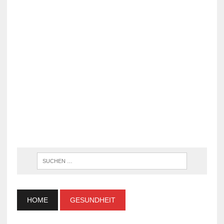
WENN DI
HOME
GESUNDHEIT