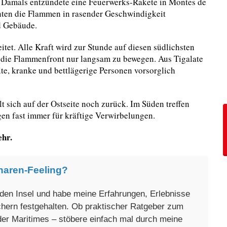
Damals entzündete eine Feuerwerks-Rakete in Montes de
ten die Flammen in rasender Geschwindigkeit
d Gebäude.
itet. Alle Kraft wird zur Stunde auf diesen südlichsten
h die Flammenfront nur langsam zu bewegen. Aus Tigalate
e, kranke und bettlägerige Personen vorsorglich
t sich auf der Ostseite noch zurück. Im Süden treffen
n fast immer für kräftige Verwirbelungen.
ehr.
naren-Feeling?
enden Insel und habe meine Erfahrungen, Erlebnisse
üchern festgehalten. Ob praktischer Ratgeber zum
oder Maritimes – stöbere einfach mal durch meine