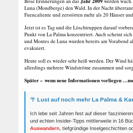
Jahr 2009
Böse Erinnerungen an das
werden wach. 
Luna (Mondberge) den Wald. In der Nacht überrann
Fuencaliente und zerstörten mehr als 20 Häuser un
Jetzt ist es Tag und die Löschtruppen darauf vorbere
Punkt von La Palma konzentriert. Auch scheint sic
und Montes de Luna wurden bereits am Vorabend alt
evakuiert.
Heute soll es wieder sehr heiß werden. Der Wind häl
allerdings mehrere Windströme zusammen und sorge
Später – wenn neue Informationen vorliegen …m
🌴
Lust auf noch mehr La Palma & Ka
Ich lebe seit Jahren fest auf dieser faszinier
und echten Insider-Tipps mittlerweile in 16 B
Auswandern
, tiefgründige Inselgeschichten 