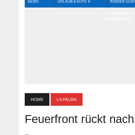
NEWS
URLAUB & AUTO 🔽
INSIDER-GUID
➔ PAUSCHALREISEN
➔ INDIVIDUELL
➔ INSIDER-TI
BUCHEN
HIGHLIGHTS
HOME
LA PALMA
Feuerfront rückt nac