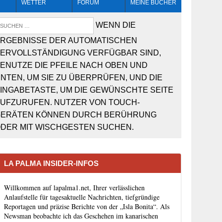
WETTER
FORUM
MEINE BÜCHER
HEIT
AN EL HIERRO
➔ BEBEN LIVE-
WENN DIE
MONITORING
RGEBNISSE DER AUTOMATISCHEN
ERVOLLSTÄNDIGUNG VERFÜGBAR SIND,
ENUTZE DIE PFEILE NACH OBEN UND
NTEN, UM SIE ZU ÜBERPRÜFEN, UND DIE
INGABETASTE, UM DIE GEWÜNSCHTE SEITE
UFZURUFEN. NUTZER VON TOUCH-
ERÄTEN KÖNNEN DURCH BERÜHRUNG
DER MIT WISCHGESTEN SUCHEN.
LA PALMA INSIDER-INFOS
Willkommen auf lapalma1.net, Ihrer verlässlichen
Anlaufstelle für tagesaktuelle Nachrichten, tiefgründige
Reportagen und präzise Berichte von der „Isla Bonita“. Als
Newsman beobachte ich das Geschehen im kanarischen