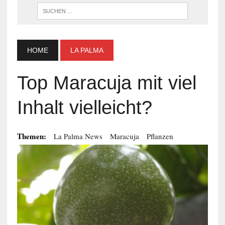
WENN DI
HOME
LA PALMA
Top Maracuja mit viel
Inhalt vielleicht?
Themen:
La Palma News
Maracuja
Pflanzen