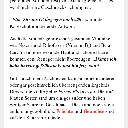
(Foto noch vor dem Test) von Maika gleich, dass es
wohl nicht ihre Geschmacksrichtung ist.
„Eine Zitrone ist dagegen noch süß“
war unter
Kopfschütteln die erste Antwort.
Auch die von mir gepriesenen gesunden Vitamine
wie Niacin und Riboflavin (Vitamin B
) und Beta-
2
Carotin für eine gesunde Haut und schöne Haare
konnten den Teenager nicht überzeugen.
„Danke ich
habe bereits gefrühstückt und bin jetzt satt“
Gut – auch mein Nachtesten kam zu keinem anderen
oder gar geschmacklich überzeugenden Ergebnis.
Dies war jetzt die gelbe
Forma Flavicarpa
. Die rot/
blauen Sorten sind um einiges süßer und haben
weniger Säure im Geschmack. Diese und noch viele
Früchte
Gewächse
andere ungewöhnliche
und
sind
auf den Kanaren zu finden.