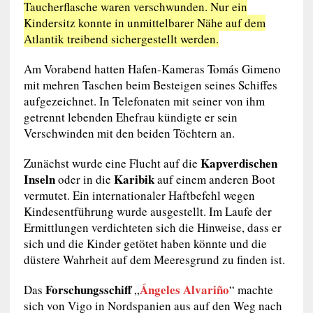
Taucherflasche waren verschwunden. Nur ein
Kindersitz konnte in unmittelbarer Nähe auf dem
Atlantik treibend sichergestellt werden.
Am Vorabend hatten Hafen-Kameras Tomás Gimeno
mit mehren Taschen beim Besteigen seines Schiffes
aufgezeichnet. In Telefonaten mit seiner von ihm
getrennt lebenden Ehefrau kündigte er sein
Verschwinden mit den beiden Töchtern an.
Kapverdischen
Zunächst wurde eine Flucht auf die
Inseln
Karibik
oder in die
auf einem anderen Boot
vermutet. Ein internationaler Haftbefehl wegen
Kindesentführung wurde ausgestellt. Im Laufe der
Ermittlungen verdichteten sich die Hinweise, dass er
sich und die Kinder getötet haben könnte und die
düstere Wahrheit auf dem Meeresgrund zu finden ist.
Forschungsschiff
Ángeles Alvariño
Das
„
“ machte
sich von Vigo in Nordspanien aus auf den Weg nach