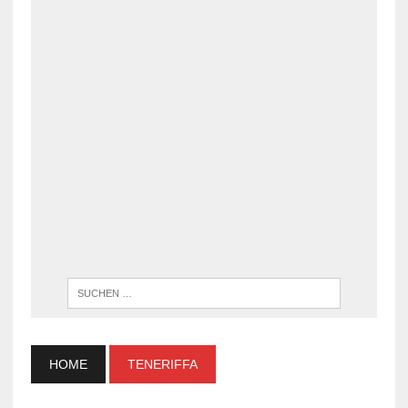
WENN DI
HOME
TENERIFFA