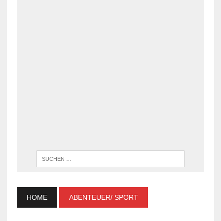
WENN DI
HOME
ABENTEUER/ SPORT