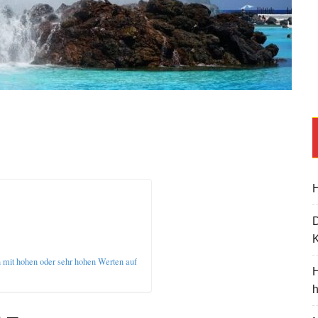
H
K
n mit hohen oder sehr hohen Werten auf
H
 –