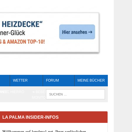
WETTER
FORUM
MEINE BÜCHER
HEIT
AN EL HIERRO
➔ BEBEN LIVE-
WENN DIE 
MONITORING
LA PALMA INSIDER-INFOS
Willkommen auf lapalma1.net, Ihrer verlässlichen