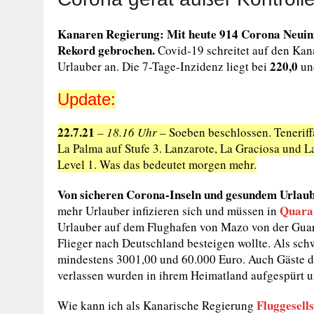
Kanaren Regierung: Mit heute 914 Corona Neuinfi
Rekord gebrochen.
Covid-19 schreitet auf den Kan
220,0
Urlauber an. Die 7-Tage-Inzidenz liegt bei
un
Update:
22.7.21
– 18.16 Uhr –
Soeben beschlossen. Teneriffa
La Palma auf Stufe 3. Lanzarote, La Graciosa und La
Level 1. Was das bedeutet morgen mehr.
Von sicheren Corona-Inseln und gesundem Urlaub 
Quara
mehr Urlauber infizieren sich und müssen in
Urlauber auf dem Flughafen von Mazo von der Guardi
Flieger nach Deutschland besteigen wollte. Als schw
mindestens 3001,00 und 60.000 Euro. Auch Gäste die
verlassen wurden in ihrem Heimatland aufgespürt un
Fluggesell
Wie kann ich als Kanarische Regierung