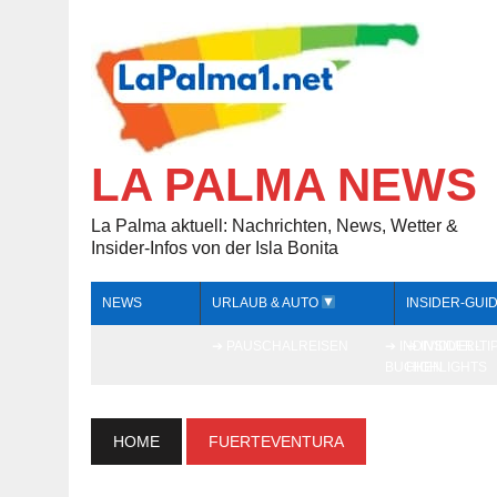
LA PALMA NEWS
La Palma aktuell: Nachrichten, News, Wetter &
Insider-Infos von der Isla Bonita
NEWS
URLAUB & AUTO
INSIDER-GUI
➔ PAUSCHALREISEN
➔ INDIVIDUELL
➔ INSIDER-TI
BUCHEN
HIGHLIGHTS
HOME
FUERTEVENTURA