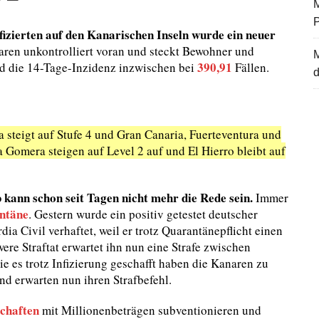
M
zierten auf den Kanarischen Inseln wurde ein neuer
aren unkontrolliert voran und steckt Bewohner und
390,91
d die 14-Tage-Inzidenz inzwischen bei
Fällen.
d
 steigt auf Stufe 4 und Gran Canaria, Fuerteventura und
 Gomera steigen auf Level 2 auf und El Hierro bleibt auf
kann schon seit Tagen nicht mehr die Rede sein.
Immer
ntäne
. Gestern wurde ein positiv getestet deutscher
a Civil verhaftet, weil er trotz Quarantänepflicht einen
ere Straftat erwartet ihn nun eine Strafe zwischen
 es trotz Infizierung geschafft haben die Kanaren zu
d erwarten nun ihren Strafbefehl.
schaften
mit Millionenbeträgen subventionieren und